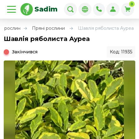
0
Sadim
их рослин
Пряні рослини
Шавлія ряболиста Ауреа
Шавлія ряболиста Ауреа
Закінчився
Код: 11935