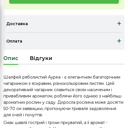
+
Доставка
+
Оплата
Опис
Відгуки
Шалфей ряболистий Ауреа - є елегантним багаторічним
чагарником з яскравим, різнокольоровим листям. Цей
декоративний чагарник славиться своїм насиченим і
привабливим ароматом, роблячи його однією з найбільш
ароматних рослин у саду. Доросла рослина може досягти
50-70 см заввишки, пропонуючи тривале задоволення
для очей і почуттів.
Смак шавлії гострий і трохи гіркуватий, а її аромат -