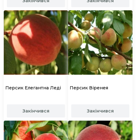
Закінчився
Закінчився
Персик Елегантна Леді
Персик Віренея
Закінчився
Закінчився