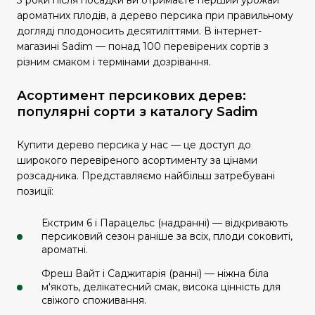
3 роки після посадки ви отримаєте перший урожай
ароматних плодів, а дерево персика при правильному
догляді плодоносить десятиліттями. В інтернет-
магазині Sadim — понад 100 перевірених сортів з
різним смаком і термінами дозрівання.
Асортимент персикових дерев:
популярні сорти з каталогу Sadim
Купити дерево персика у нас — це доступ до
широкого перевіреного асортименту за цінами
розсадника. Представляємо найбільш затребувані
позиції:
Екстрим 6 і Парацельс (надранні) — відкривають
персиковий сезон раніше за всіх, плоди соковиті,
ароматні.
Фреш Вайт і Саджитарія (ранні) — ніжна біла
м'якоть, делікатесний смак, висока цінність для
свіжого споживання.