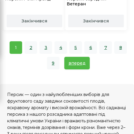
Ветеран
Закінчився
Закінчився
1
2
3
4
5
6
7
8
9
вперед
Персик — один з найулюбленіших виборів для
фруктового саду завдяки соковитості плодів,
яскравому аромату і високій врожайності. Всі саджанці
персика з нашого розсадника адаптовані під
кліматичні умови України і вражають різноманітністю
смаків, термінів дозрівання і форм крони. Вже через 2–