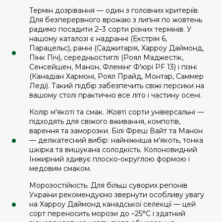
Термін дозрівання — один з головних критеріїв.
Для безперервного врожаю з липня по жовтень
радимо посадити 2–3 сорти різних термінів. У
нашому каталозі є надранні (Екстрім 6,
Парацельс), ранні (Саджитарія, Харроу Даймонд,
Пінк Піч), середньостиглі (Роял Маджестік,
Сенсейшен, Манон, Флемінг Ф'юрі PF 13) і пізні
(Канадіан Хармоні, Роял Прайд, Монтар, Саммер
Леді). Такий підбір забезпечить свіжі персики на
вашому столі практично все літо і частину осені.
Колір м'якоті та смак. Жовті сорти універсальні —
підходять для свіжого вживання, компотів,
варення та заморозки. Білі Фреш Вайт та Манон
— делікатесний вибір: найніжніша м'якоть, тонка
шкірка та вишукана солодкість. Колоновидний
Інжирний здивує плоско-округлою формою і
медовим смаком.
Морозостійкість. Для більш суворих регіонів
України рекомендуємо звернути особливу увагу
на Харроу Даймонд канадської селекції — цей
сорт переносить морози до –25°С і здатний