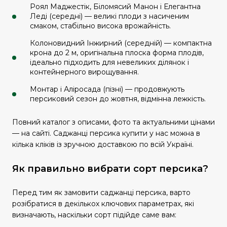
Роял Маджестік, Біломясий Манон і Елегантна
Леді (середні) — великі плоди з насиченим
смаком, стабільно висока врожайність.
Колоновидний Інжирний (середній) — компактна
крона до 2 м, оригінальна плоска форма плодів,
ідеально підходить для невеликих ділянок і
контейнерного вирощування.
Монтар і Аліросада (пізні) — продовжують
персиковий сезон до жовтня, відмінна лежкість.
Повний каталог з описами, фото та актуальними цінами
— на сайті. Саджанці персика купити у нас можна в
кілька кліків із зручною доставкою по всій Україні.
Як правильно вибрати сорт персика?
Перед тим як замовити саджанці персика, варто
розібратися в декількох ключових параметрах, які
визначають, наскільки сорт підійде саме вам: