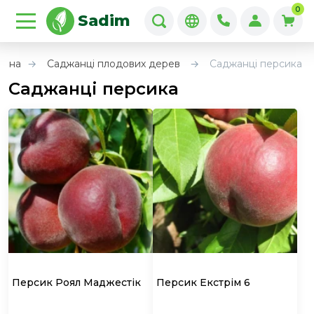
0
Sadim
овна
Саджанці плодових дерев
Саджанці персика
Саджанці персика
Персик Роял Маджестік
Персик Екстрім 6