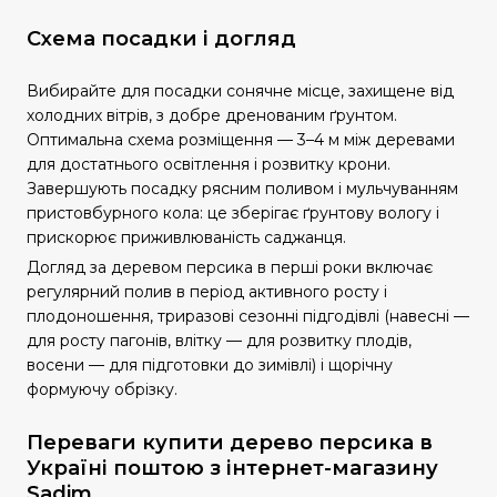
Схема посадки і догляд
Вибирайте для посадки сонячне місце, захищене від
холодних вітрів, з добре дренованим ґрунтом.
Оптимальна схема розміщення — 3–4 м між деревами
для достатнього освітлення і розвитку крони.
Завершують посадку рясним поливом і мульчуванням
пристовбурного кола: це зберігає ґрунтову вологу і
прискорює приживлюваність саджанця.
Догляд за деревом персика в перші роки включає
регулярний полив в період активного росту і
плодоношення, триразові сезонні підгодівлі (навесні —
для росту пагонів, влітку — для розвитку плодів,
восени — для підготовки до зимівлі) і щорічну
формуючу обрізку.
Переваги купити дерево персика в
Україні поштою з інтернет-магазину
Sadim