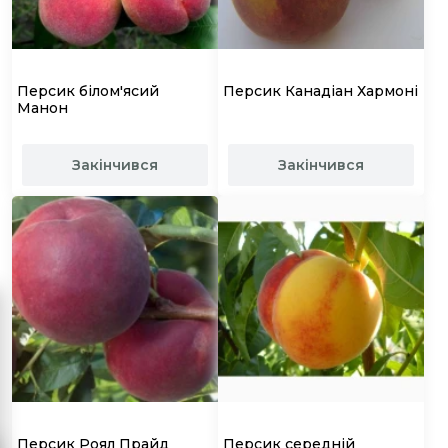
Персик білом'ясий
Персик Канадіан Хармоні
Манон
Закінчився
Закінчився
Персик Роял Прайд
Персик середній