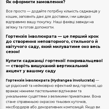
Як оформити замовлення?
Все просто — додайте потрібну кількість саджанців у
кошик, заповніть дані для доставки, і ми швидко
відправимо вашу покупку. Наші фахівці завжди на
зв’язку та готові допомогти.
Гортензія інволюкрата — це перший крок
до створення неповторного, стильного й
квітучого саду, який милуватиме око весь
сезон!
Купити саджанці гортензії покривальцевої
— створіть вишуканий вертикальний
акцент у вашому саду
Гортензія інволюкрата (Hydrangea involucrata)
—
це рідкісний та неймовірно ефектний вид гортензії, що
вражає ніжними пастельними відтінками та
унікальними суцвіттями з великими приквітками. Вона
стане справжньою окрасою тіньових куточків,
міксбордерів або декоративних композицій. Якщо ви