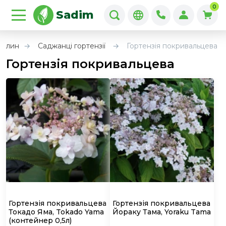
0
Sadim
ослин
Саджанці гортензії
Гортензія покривальцева
Гортензія покривальцева
Гортензія покривальцева
Гортензія покривальцева
Токадо Яма, Tokado Yama
Йораку Тама, Yoraku Tama
(контейнер 0,5л)