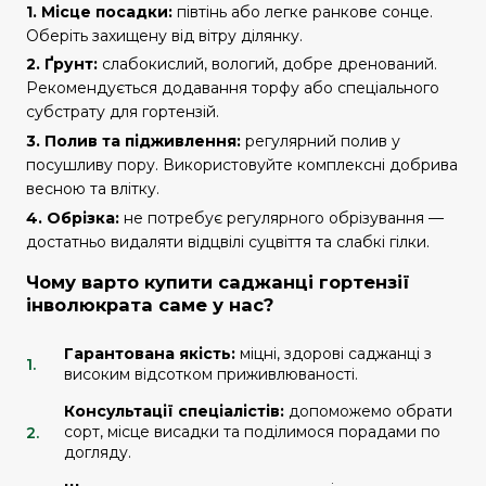
1. Місце посадки:
півтінь або легке ранкове сонце.
Оберіть захищену від вітру ділянку.
2. Ґрунт:
слабокислий, вологий, добре дренований.
Рекомендується додавання торфу або спеціального
субстрату для гортензій.
3. Полив та підживлення:
регулярний полив у
посушливу пору. Використовуйте комплексні добрива
весною та влітку.
4. Обрізка:
не потребує регулярного обрізування —
достатньо видаляти відцвілі суцвіття та слабкі гілки.
Чому варто купити саджанці гортензії
інволюкрата саме у нас?
Гарантована якість:
міцні, здорові саджанці з
високим відсотком приживлюваності.
Консультації спеціалістів:
допоможемо обрати
сорт, місце висадки та поділимося порадами по
догляду.