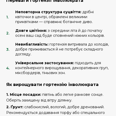
Переваги гортензії інволюкрата
Неповторна структура суцвіття:
дрібні
квіточки в центрі, обрамлені великими
приквітками — справжнє ботанічне диво.
Довге цвітіння:
з середини літа й до початку
осені ваш сад буде сповнений ніжних кольорів.
Невибагливість:
гортензія витривала до холодів,
добре приживається й не потребує складного
догляду.
Універсальне застосування:
підходить для
контейнерного вирощування, декоративних груп,
міксбордерів, тіньових зон.
Як вирощувати гортензію інволюкрата
1. Місце посадки:
півтінь або легке ранкове сонце.
Оберіть захищену від вітру ділянку.
2. Ґрунт:
слабокислий, вологий, добре дренований.
Рекомендується додавання торфу або спеціального