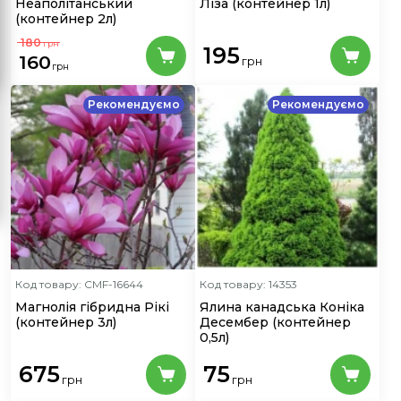
Неаполітанський
Ліза
(контейнер 1л)
(контейнер 2л)
180
грн
195
160
грн
грн
Рекомендуємо
Рекомендуємо
Код товару: CMF-16644
Код товару: 14353
Магнолія гібридна Рікі
Ялина канадська Коніка
(контейнер 3л)
Десембер
(контейнер
0,5л)
675
75
грн
грн