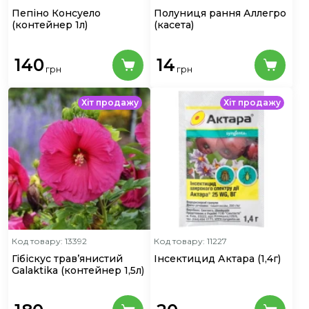
Пепіно Консуело
Полуниця рання Аллегро
(контейнер 1л)
(касета)
140
14
грн
грн
Хіт продажу
Хіт продажу
Код товару: 13392
Код товару: 11227
Гібіскус трав’янистий
Інсектицид Актара
(1,4г)
Galaktika
(контейнер 1,5л)