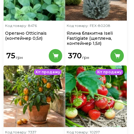
Код товару: 8476
Код товару: FEX-80208
Орегано Otticinais
Ялина блакитна Iseli
(контейнер 0,5л)
Fastigiate
(щеплена,
контейнер 1,5л)
75
370
грн
грн
Хіт продажу
Хіт продажу
Код товару: 7337
Код товару: 10297