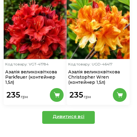
Код товару: VGT-41784
Код товару: UGD-46417
Азалія великоквіткова
Азалія великоквіткова
Parkfeuer
(контейнер
Christopher Wren
1,5л)
(контейнер 1,5л)
235
235
грн
грн
Дивитися всі