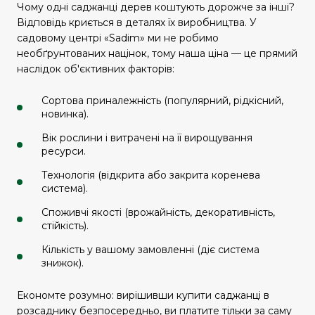
Чому одні саджанці дерев коштують дорожче за інші?
Відповідь криється в деталях їх виробництва. У
садовому центрі «Sadim» ми не робимо
необґрунтованих націнок, тому наша ціна — це прямий
наслідок об'єктивних факторів:
Сортова приналежність (популярний, рідкісний,
новинка).
Вік рослини і витрачені на її вирощування
ресурси.
Технологія (відкрита або закрита коренева
система).
Споживчі якості (врожайність, декоративність,
стійкість).
Кількість у вашому замовленні (діє система
знижок).
Економте розумно: вирішивши купити саджанці в
розсаднику безпосередньо, ви платите тільки за саму