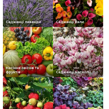
Саджанці лаванди
Саджанці кали
Насіння овочів та
фруктів
Саджанці магнолії