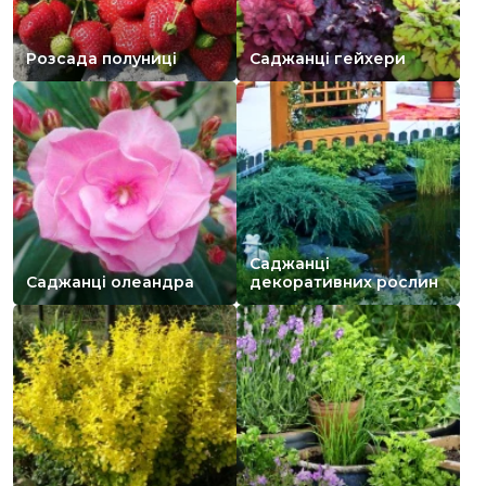
Розсада полуниці
Саджанці гейхери
Саджанці
Саджанці олеандра
декоративних рослин