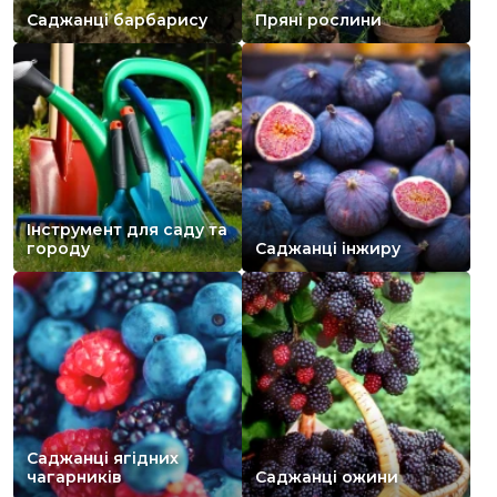
Саджанці барбарису
Пряні рослини
Інструмент для саду та
городу
Саджанці інжиру
Саджанці ягідних
чагарників
Саджанці ожини