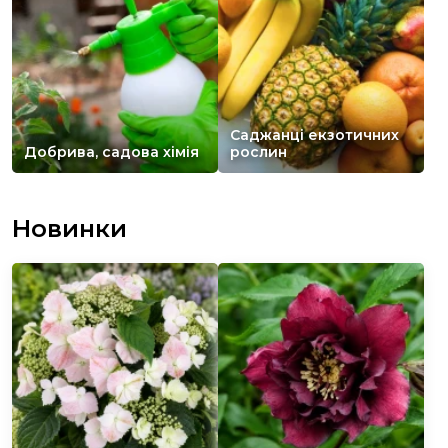
Саджанці екзотичних
Добрива, садова хімія
рослин
Новинки