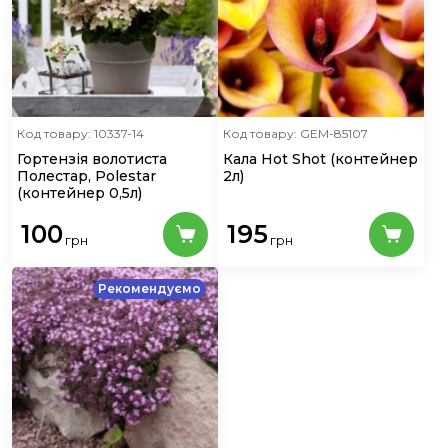
Код товару: 10337-14
Код товару: GEM-85107
Гортензія волотиста
Кала Hot Shot
(контейнер
Полестар, Polestar
2л)
(контейнер 0,5л)
100
195
грн
грн
Рекомендуємо