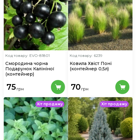
Код товару: EVO-81801
Код товару: 6239
Смородина чорна
Ковила Хвіст Поні
Подарунок Калініної
(контейнер 0,5л)
(контейнер)
75
70
грн
грн
Хіт продажу
Хіт продажу