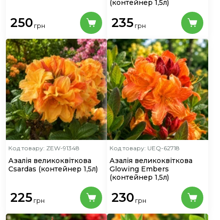
(контейнер 1,5л)
250
235
грн
грн
Код товару: ZEW-91348
Код товару: UEQ-62718
Азалія великоквіткова
Азалія великоквіткова
Csardas
(контейнер 1,5л)
Glowing Embers
(контейнер 1,5л)
225
230
грн
грн