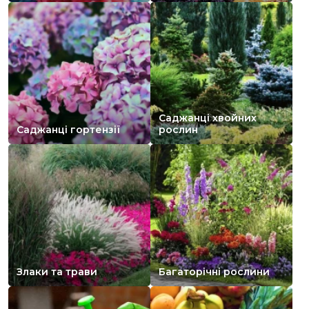
Саджанці хвойних
Саджанці гортензії
рослин
Злаки та трави
Багаторічні рослини