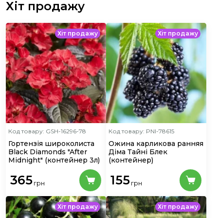
Хіт продажу
Хіт продажу
Хіт продажу
Код товару: GSH-16296-78
Код товару: PNI-78615
Гортензія широколиста
Ожина карликова ранняя
Black Diamonds "After
Діма Тайні Блек
Midnight"
(контейнер 3л)
(контейнер)
365
155
грн
грн
Хіт продажу
Хіт продажу