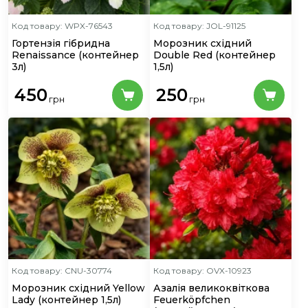
Код товару: WPX-76543
Код товару: JOL-91125
Гортензія гібридна
Морозник східний
Renaissance
(контейнер
Double Red
(контейнер
3л)
1,5л)
450
250
грн
грн
Код товару: CNU-30774
Код товару: OVX-10923
Морозник східний Yellow
Азалія великоквіткова
Lady
(контейнер 1,5л)
Feuerköpfchen