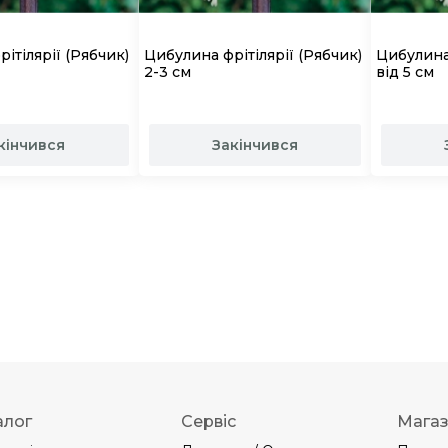
ітілярії (Рябчик)
Цибулина фрітілярії (Рябчик)
Цибулина 
2-3 см
від 5 см
кінчився
Закінчився
алог
Сервіс
Мага