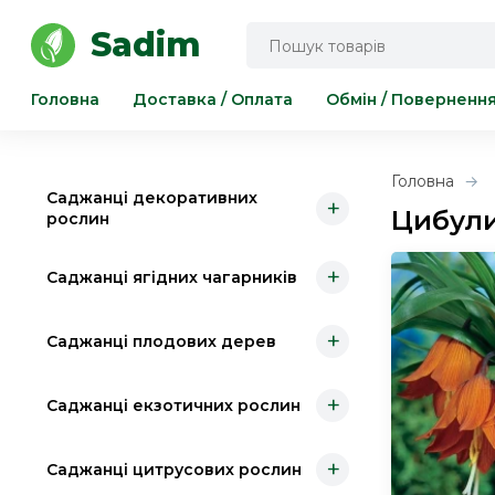
Інструмент для саду та городу
Sadim
Головна
Доставка / Оплата
Обмін / Поверненн
Головна
Саджанці декоративних
+
Цибули
рослин
+
Саджанці ягідних чагарників
+
Саджанці плодових дерев
+
Саджанці екзотичних рослин
+
Саджанці цитрусових рослин