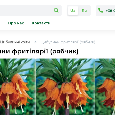
Ua
Ru
+38 
я
Про нас
Контакти
Цибулинні квіти
Цибулини фритілярії (рябчик)
ни фритілярії (рябчик)