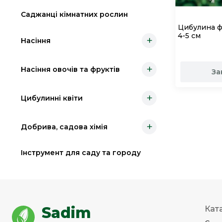
Саджанці кімнатних рослин
Цибулина фр
4-5 см
+
Насіння
+
Насіння овочів та фруктів
За
+
Цибулинні квіти
+
Добрива, садова хімія
Інструмент для саду та городу
Sadim
Кат