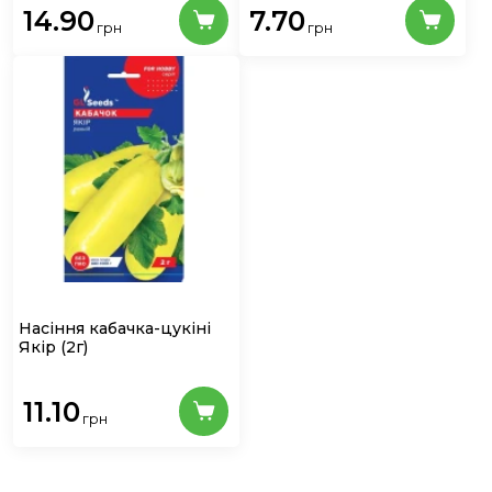
14.90
7.70
грн
грн
Насіння кабачка-цукіні
Якір
(2г)
11.10
грн