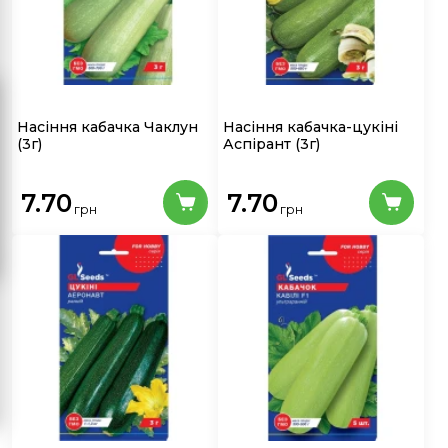
Насіння кабачка Чаклун
Насіння кабачка-цукіні
(3г)
Аспірант
(3г)
7.70
7.70
грн
грн