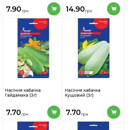
7.90
14.90
грн
грн
Насіння кабачка
Насіння кабачка
Гайдамака
(3г)
Кущовий
(3г)
7.70
7.70
грн
грн