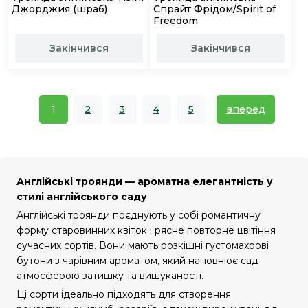
Джорджия (шраб)
Спрайт Фрідом/Spirit of
Freedom
Закінчився
Закінчився
1
2
3
4
5
вперед
Англійські троянди — ароматна елегантність у
стилі англійського саду
Англійські троянди поєднують у собі романтичну
форму старовинних квіток і рясне повторне цвітіння
сучасних сортів. Вони мають розкішні густомахрові
бутони з чарівним ароматом, який наповнює сад
атмосферою затишку та вишуканості.
Ці сорти ідеально підходять для створення