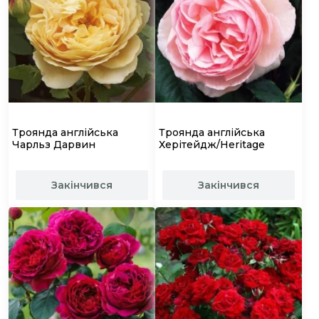
Троянда англійська
Троянда англійська
Чарльз Дарвин
Херітейдж/Heritage
Закінчився
Закінчився