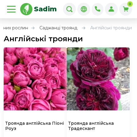
0
Sadim
ивних рослин
Саджанці троянд
Англійські троянди
Англійські троянди
Троянда англійська Піоні
Троянда англійська
Роуз
Традескант