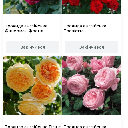
Троянда англійська
Троянда англійська
Фішерман Френд
Травіатта
Закінчився
Закінчився
Троянда англійська Тізінг
Троянда англійська