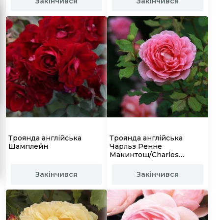
Закінчився
Закінчився
Троянда англійська
Троянда англійська
Шамплейн
Чарльз Ренне
Макинтош/Charles
Rennie Mackintosh
Закінчився
Закінчився