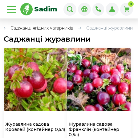
0
Sadim
Саджанці ягідних чагарників
Саджанці журавлини
Саджанці журавлини
Журавлина садова
Журавлина садова
Кровлей
(контейнер 0,5л)
Франклін
(контейнер
0,5л)