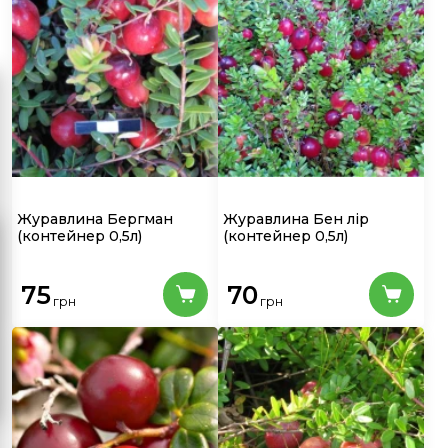
Журавлина Бергман
Журавлина Бен лір
(контейнер 0,5л)
(контейнер 0,5л)
75
70
грн
грн