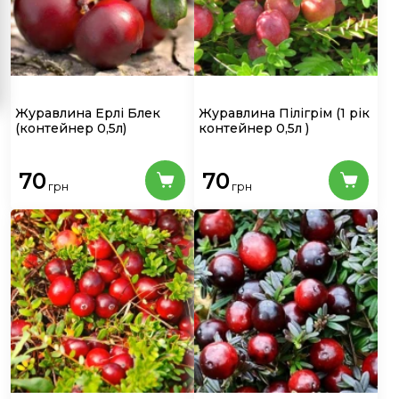
Журавлина Ерлі Блек
Журавлина Пілігрім
(1 рік
(контейнер 0,5л)
контейнер 0,5л )
70
70
грн
грн