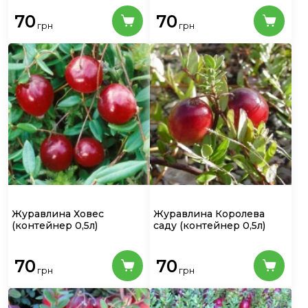
70
70
грн
грн
Журавлина Ховес
Журавлина Королева
(контейнер 0,5л)
саду
(контейнер 0,5л)
70
70
грн
грн