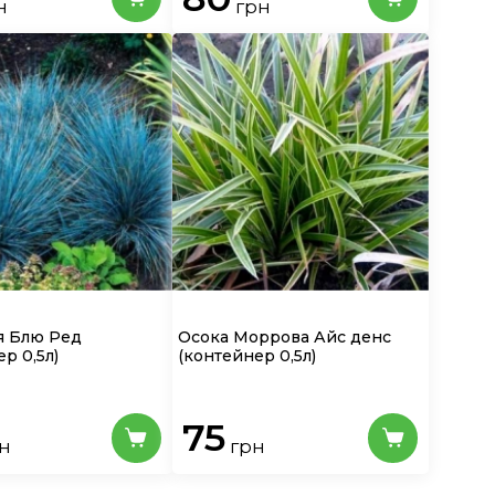
н
грн
я Блю Ред
Осока Моррова Айс денс
р 0,5л)
(контейнер 0,5л)
75
н
грн