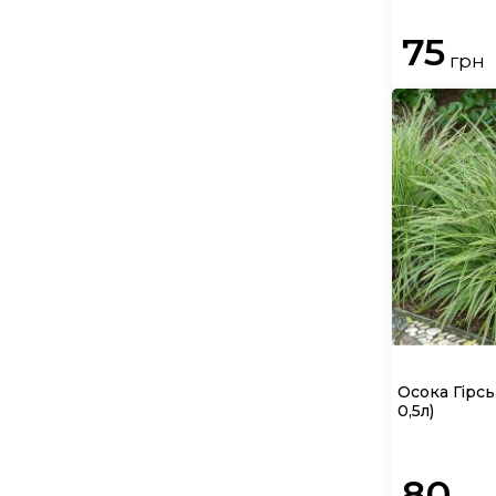
75
грн
Осока Гірс
0,5л)
80