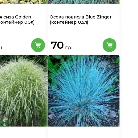
я сизa Golden
Осока повисла Blue Zinger
контейнер 0,5л)
(контейнер 0,5л)
70
н
грн