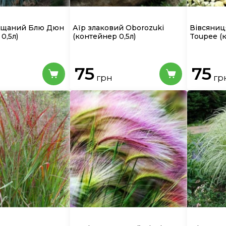
піщаний Блю Дюн
Аїр злаковий Oborozuki
Вівсяниц
0,5л)
(контейнер 0,5л)
Toupee
(
75
75
грн
гр