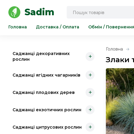
Інструмент для саду та городу
Sadim
Головна
Доставка / Оплата
Обмін / Поверненн
Головна
Саджанці декоративних
+
Злаки 
рослин
+
Саджанці ягідних чагарників
+
Саджанці плодових дерев
+
Саджанці екзотичних рослин
+
Саджанці цитрусових рослин