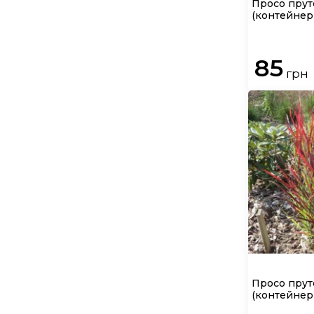
Просо пру
(контейнер 
85
грн
Просо прут
(контейнер 