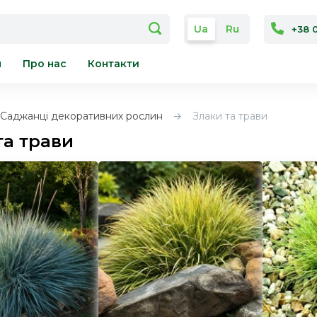
Ua
Ru
+38 
я
Про нас
Контакти
Саджанці декоративних рослин
Злаки та трави
та трави