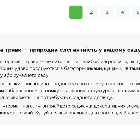
1
2
3
4
5
та трави — природна елегантність у вашому сад
екоративні трави — це витончені й невибагливі рослини, які 
Вони чудово поєднуються з багаторічниками, кущами, квітами,
му або сучасного саду.
ні злаки привабливі впродовж усього сезону: навесні — свіж
м забарвленням, а взимку — ажурною структурою, що тримає фо
рідко хворіють і не потребують складного догляду.
інтернет-магазині ви знайдете саджанці декоративних злаків
х композицій. Купуйте якісні рослини для свого саду й насо