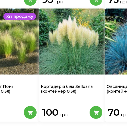
грн
гр
Хіт продажу
т Поні
Кортадерія біла Selloana
Овсяниц
0,5л)
(контейнер 0,5л)
(контейне
100
70
грн
гр