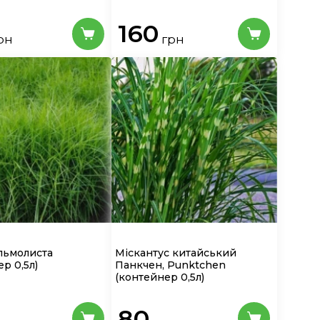
160
рн
грн
льмолиста
Міскантус китайський
р 0,5л)
Панкчен, Punktchen
(контейнер 0,5л)
80