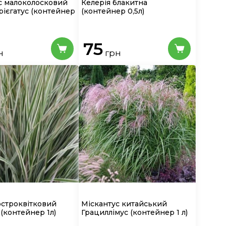
с малоколосковий
Келерія блакитна
рієгатус
(контейнер
(контейнер 0,5л)
75
н
грн
остроквітковий
Міскантус китайський
м
(контейнер 1л)
Грациллімус
(контейнер 1 л)