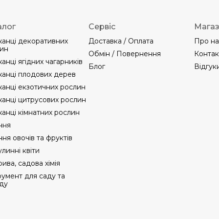
алог
Сервіс
Мага
анці декоративних
Доставка / Оплата
Про на
ин
Обмін / Повернення
Контак
анці ягідних чагарників
Блог
Відгук
анці плодових дерев
анці екзотичних рослин
анці цитрусових рослин
анці кімнатних рослин
ння
ння овочів та фруктів
линні квіти
ива, садова хімія
румент для саду та
ду