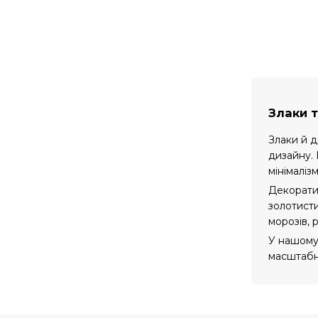
Злаки 
Злаки й д
дизайну. 
мінімаліз
Декоратив
золотисти
морозів, 
У нашому 
масштабни