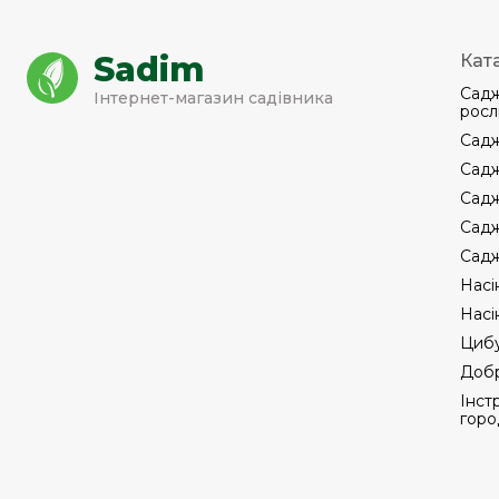
Sadim
Кат
Садж
Інтернет-магазин садівника
росл
Садж
Садж
Садж
Садж
Садж
Насі
Насі
Цибу
Добр
Інст
горо