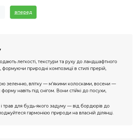
вперед
у
додають легкості, текстури та руху до ландшафтного
 формуючи природні композиції в стилі прерій,
ою зеленню, влітку — м’якими колосками, восени —
рму навіть під снігом. Вони стійкі до посухи,
 і трав для будь-якого задуму — від бордюрів до
лоджуйтеся гармонією природи на власній ділянці.