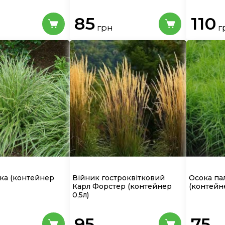
85
110
грн
г
ька
(контейнер
Війник гостроквітковий
Осока па
Карл Форстер
(контейнер
(контейне
0,5л)
95
75