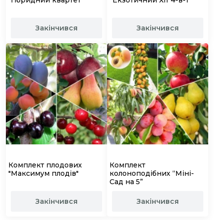
"Гібридний квартет"
“Екзотичний Хіт 4-в-1”
Закінчився
Закінчився
Комплект плодових
Комплект
"Максимум плодів"
колоноподібних “Міні-
Сад на 5”
Закінчився
Закінчився