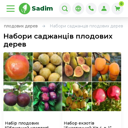
0
Sadim
і плодових дерев
Набори саджанців плодових дерев
Набори саджанців плодових
дерев
Набір плодових
Набор екзотів