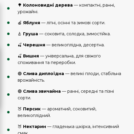
🌳
Колоновидні дерева
— компактні, ранні,
урожайні.
🍎
Яблуня
— літні, осінні та зимові сорти.
🍐
Груша
— соковита, солодка, зимостійка.
🍒
Черешня
— великоплідна, десертна.
🍒
Вишня
— універсальна, для свіжого
споживання та переробки.
🟣
Слива диплоїдна
— великі плоди, стабільна
врожайність.
🟣
Слива звичайна
— ранні, середні та пізні
сорти.
🍑
Персик
— ароматний, соковитий,
великоплідний.
🍑
Нектарин
— гладенька шкірка, інтенсивний
смак.