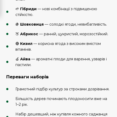
🌱
Гібриди
— нові комбінації з підвищеною
стійкістю.
🍇
Шовковиця
— солодкі ягоди, невибагливість.
🍑
Абрикос
— ранній, цукристий, морозостійкий.
🔴
Кизил
— корисна ягода з високим вмістом
вітамінів.
🍏
Айва
— ароматні плоди для варення, узварів і
пастили.
Переваги наборів
Грамотний підбір культур за строками дозрівання.
Більшість дерев починають плодоносити вже на
1–2 рік.
Набір дешевший, ніж купівля кожного саджанця