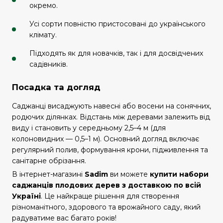
окремо.
Усі сорти повністю пристосовані до українського
клімату.
Підходять як для новачків, так і для досвідчених
садівників.
Посадка та догляд
Саджанці висаджують навесні або восени на сонячних,
родючих ділянках. Відстань між деревами залежить від
виду і становить у середньому 2,5–4 м (для
колоновидних — 0,5–1 м). Основний догляд включає
регулярний полив, формування крони, підживлення та
санітарне обрізання.
В інтернет-магазині
Sadim
ви можете
купити набори
саджанців плодових дерев з доставкою по всій
Україні
. Це найкраще рішення для створення
різноманітного, здорового та врожайного саду, який
радуватиме вас багато років!