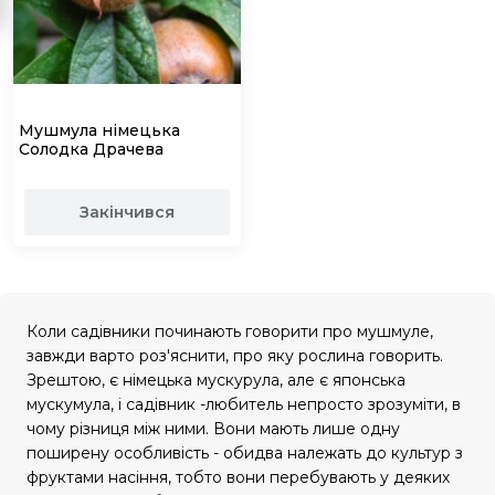
Мушмула німецька
Солодка Драчева
Закінчився
Коли садівники починають говорити про мушмуле,
завжди варто роз'яснити, про яку рослина говорить.
Зрештою, є німецька мускурула, але є японська
мускумула, і садівник -любитель непросто зрозуміти, в
чому різниця між ними. Вони мають лише одну
поширену особливість - обидва належать до культур з
фруктами насіння, тобто вони перебувають у деяких