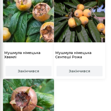
Мушмула німецька
Мушмула німецька
Хвамлі
Сентеші Рожа
Закінчився
Закінчився