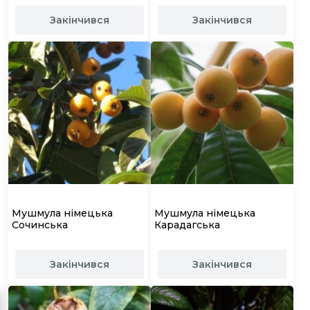
Закінчився
Закінчився
Мушмула німецька
Мушмула німецька
Сочинська
Карадагська
Закінчився
Закінчився