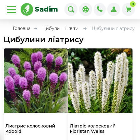
0
Sadim
Головна
Цибулинні квіти
Цибулини ліатрису
Цибулини ліатрису
Лиатрис колосковий
Ліатріс колосковий
Kobold
Floristan Weiss