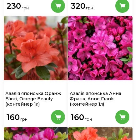
230
320
грн
грн
Азалія японська Оранж
Азалія японська Анна
Б'юті, Orange Beauty
Франк, Anne Frank
(контейнер 1л)
(контейнер 1л)
160
160
грн
грн