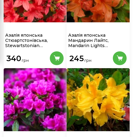
Азалія японська
Азалія японська
Стюартстонівська,
Мандарин Лайтс,
Stewartstonian
Mandarin Lights
(контейнер 2,5л)
(контейнер 1,5л)
340
245
грн
грн