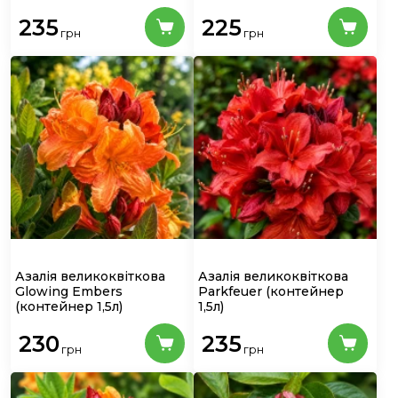
235
225
грн
грн
Азалія великоквіткова
Азалія великоквіткова
Glowing Embers
Parkfeuer
(контейнер
(контейнер 1,5л)
1,5л)
230
235
грн
грн