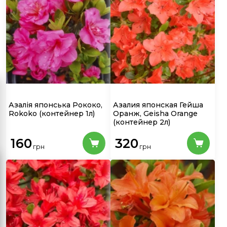
Азалія японська Рококо,
Азалия японская Гейша
Rokoko
(контейнер 1л)
Оранж, Geisha Orange
(контейнер 2л)
160
320
грн
грн