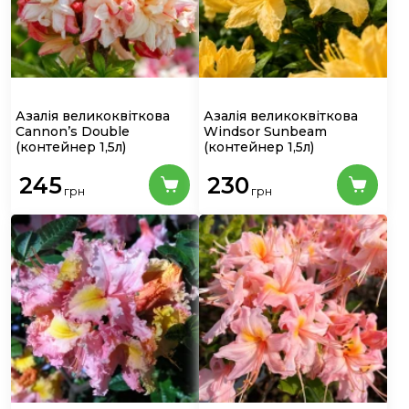
Азалія великоквіткова
Азалія великоквіткова
Cannon’s Double
Windsor Sunbeam
(контейнер 1,5л)
(контейнер 1,5л)
245
230
грн
грн