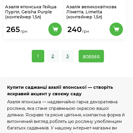
Азалія японська Гейша
Азалія великоквіткова
Пурпл, Geisha Purple
Ліметта, Limetta
(контейнер 1,5л)
(контейнер 1,5л)
265
240
грн
грн
1
2
3
вперед
Купити саджанці азалії японської — створіть
яскравий акцент у своєму саду
Азалія японська — надзвичайно гарна декоративна
рослина, яка стане справжньою окрасою вашої
ділянки. Яскраве та рясне цвітіння, компактна форма й
витончений вигляд роблять цю рослину улюбленцем
багатьох садівників. У нашому інтернет-магазині ви