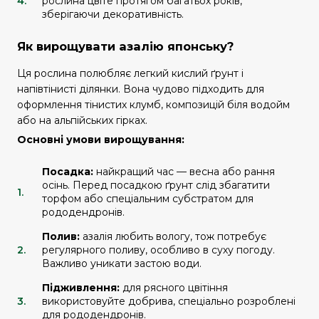
рослина цвіте протягом багатьох років,
зберігаючи декоративність.
Як вирощувати азалію японську?
Ця рослина полюбляє легкий кислий ґрунт і
напівтінисті ділянки. Вона чудово підходить для
оформлення тінистих клумб, композицій біля водойм
або на альпійських гірках.
Основні умови вирощування:
Посадка:
найкращий час — весна або рання
осінь. Перед посадкою ґрунт слід збагатити
торфом або спеціальним субстратом для
рододендронів.
Полив:
азалія любить вологу, тож потребує
регулярного поливу, особливо в суху погоду.
Важливо уникати застою води.
Підживлення:
для рясного цвітіння
використовуйте добрива, спеціально розроблені
для рододендронів.