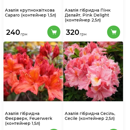
Азалія крупноквіткова
Азалія гібридна Пінк
Caparo
(контейнер 1,5л)
Делайт, Pink Delight
(контейнер 2,5л)
240
320
грн
грн
Азалія гібридна
Азалія гібридна Сесіль,
Феєрверк, Feuerwerk
Cecile
(контейнер 2,5л)
(контейнер 1,5л)