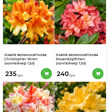
Азалія великоквіткова
Азалія великоквіткова
Christopher Wren
Rosenköpfchen
(контейнер 1,5л)
(контейнер 1,5л)
235
240
грн
грн