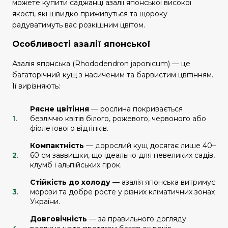
можете купити саджанці азалії японської високої
якості, які швидко приживуться та щороку
радуватимуть вас розкішним цвітом.
Особливості азалії японської
Азалія японська (Rhododendron japonicum) — це
багаторічний кущ з насиченим та барвистим цвітінням.
Її вирізняють:
Рясне цвітіння
— рослина покривається
безліччю квітів білого, рожевого, червоного або
фіолетового відтінків.
Компактність
— дорослий кущ досягає лише 40–
60 см заввишки, що ідеально для невеликих садів,
клумб і альпійських гірок.
Стійкість до холоду
— азалія японська витримує
морози та добре росте у різних кліматичних зонах
України.
Довговічність
— за правильного догляду