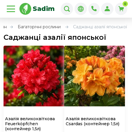
0
Sadim
лин
Багаторічні рослини
Саджанці азалії японської
Саджанці азалії японської
Азалія великоквіткова
Азалія великоквіткова
Feuerköpfchen
Csardas
(контейнер 1,5л)
(контейнер 1,5л)