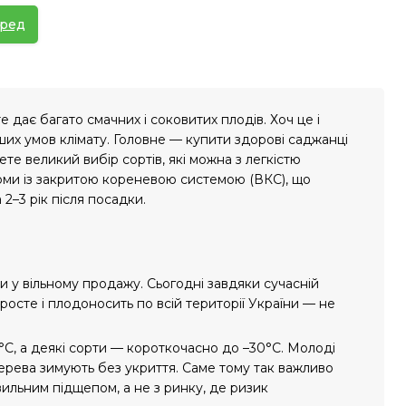
ред
 дає багато смачних і соковитих плодів. Хоч це і
ших умов клімату. Головне — купити здорові саджанці
те великий вибір сортів, які можна з легкістю
урми із закритою кореневою системою (ВКС), що
2–3 рік після посадки.
и у вільному продажу. Сьогодні завдяки сучасній
осте і плодоносить по всій території України — не
С, а деякі сорти — короткочасно до –30°С. Молоді
ерева зимують без укриття. Саме тому так важливо
ильним підщепом, а не з ринку, де ризик