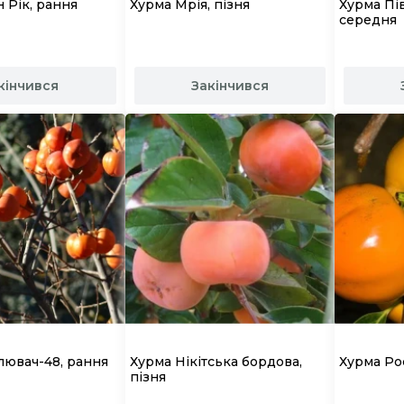
 Рік, рання
Хурма Мрія, пізня
Хурма Пі
середня
кінчився
Закінчився
лювач-48, рання
Хурма Нікітська бордова,
Хурма Рос
пізня