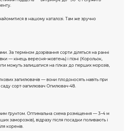
енту.
айомитися в нашому каталозі. Там же зручно
и. За терміном дозрівання сорти діляться на ранні
вки — кінець вересня–жовтень) і пізні (Корольок,
рти можуть залишатися на гілках до перших морозів,
ткових запилювачів — вони плодоносять навіть при
 саду сорт-запилювач Опилювач-48.
аним ґрунтом. Оптимальна схема розміщення — 3–4 м
их заморозків), відразу після посадки поливають і
ля коренів.