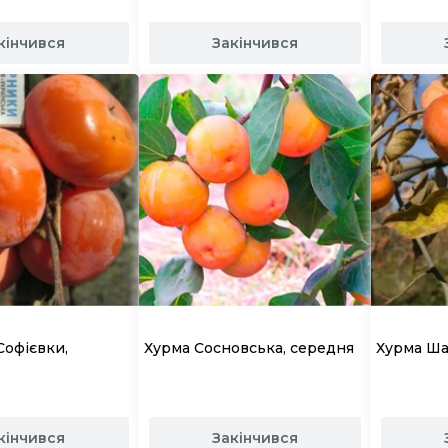
кінчився
Закінчився
Софієвки,
Хурма Сосновська, середня
Хурма Ша
кінчився
Закінчився