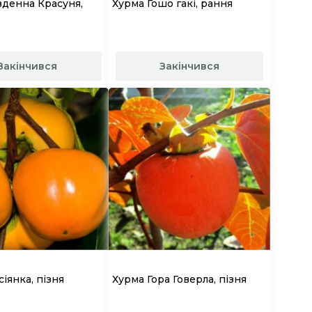
вденна Красуня,
Хурма Гошо гакі, рання
Закінчився
Закінчився
іянка, пізня
Хурма Гора Говерла, пізня