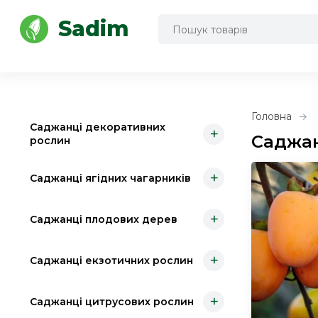
Інструмент для саду та городу
Sadim
Головна
Саджанці декоративних
+
Саджан
рослин
+
Саджанці ягідних чагарників
+
Саджанці плодових дерев
+
Саджанці екзотичних рослин
+
Саджанці цитрусових рослин