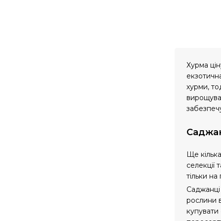
Хурма цін
екзотична
хурми, то
вирощуват
забезпечу
Саджан
Ще кілька
селекції 
тільки на 
Саджанці 
рослини в
купувати 