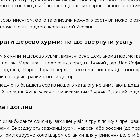
йною основою для більшості щеплених сортів нашого асортим
 асортиментом, фото та описами кожного сорту ви можете озн
замовлення з доставкою по всій Україні.
рати дерево хурми: на що звернути увагу
 як купити дерево хурми, визначтеся з декількома параметрам
ошо гакі, Українка — вересень), середні (Божий Дар, Дар Софії
 бордова, Шарон, Гора Говерла — жовтень–листопад). Пізні со
 в саду яскравий осінній декор.
одністю більшість сортів нашого каталогу не вимагають дода
ій посадці. Якщо ж хочете максимальний урожай, додайте до
а і догляд
ки вибирайте сонячну, захищену від вітру ділянку з дренов
ами. Висаджують саджанці хурми навесні або восени (до перш
 пристовбурне коло шаром органіки для утримання вологи бі