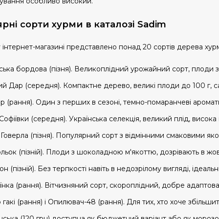
ування особливо високий.
рні сорти хурми в каталозі Sadim
інтернет-магазині представлено понад 20 сортів дерева хурми
тська бордова (пізня). Великоплідний урожайний сорт, плоди 
й Дар (середня). Компактне дерево, великі плоди до 100 г, с
р (рання). Один з перших в сезоні, темно-помаранчеві аромат
Софіївки (середня). Українська селекція, великий плід, висока 
 Говерла (пізня). Популярний сорт з відмінними смаковими як
льок (пізній). Плоди з шоколадною м'якоттю, дозрівають в жов
н (пізній). Без терпкості навіть в недозрілому вигляді, ідеаль
їнка (рання). Вітчизняний сорт, скороплідний, добре адаптов
 гакі (рання) і Опилювач-48 (рання). Для тих, хто хоче збіль
інська (120 грн) доступна як бюджетний варіант або як мороз