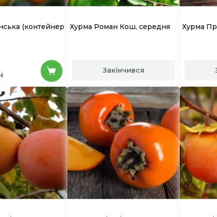
інська
(контейнер
Хурма Роман Кош, середня
Хурма Пр
Закінчився
н