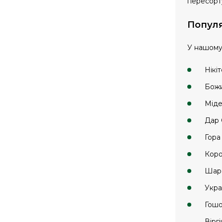
пересорт
Популя
У нашому 
Нікі
Божи
Міде
Дар 
Гора
Коро
Шаро
Укра
Гошо
Вірг