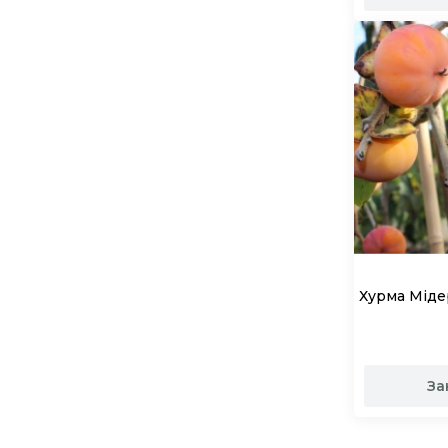
Хурма Міде
За