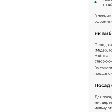
наді
З повним
оформити 
Як виб
Перед тим
(Мідер, Г
Нікітська
створюючи
За самопл
поодинок
Посадк
Для посад
між дерев
мульчують