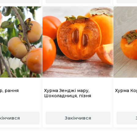
р, рання
Хурма Зенджі мару,
Хурма Ко
Шоколадниця, пізня
кінчився
Закінчився