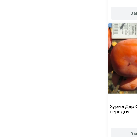
За
Хурма Дар 
середня
За