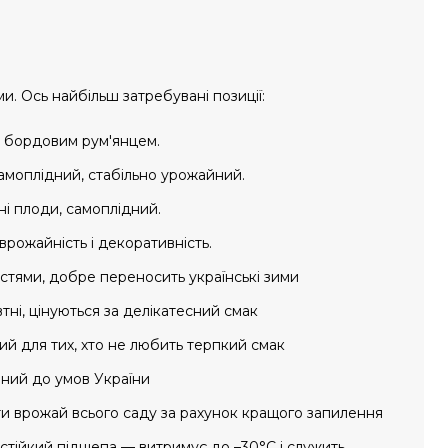
. Ось найбільш затребувані позиції:
з бордовим рум'янцем.
амоплідний, стабільно урожайний.
ні плоди, самоплідний.
врожайність і декоративність.
остями, добре переносить українські зими
тні, цінуються за делікатесний смак
ний для тих, хто не любить терпкий смак
аний до умов України
шити врожай всього саду за рахунок кращого запилення
остійкий підщепа — витримує до –30°С і служить