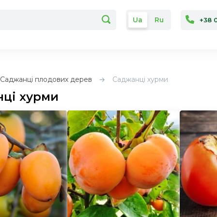
Ua
Ru
+38 
Саджанці плодових дерев
Саджанці хурми
ці хурми