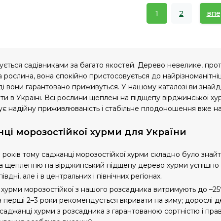
1
2
впе
ується садівниками за багато якостей. Дерево невелике, проте
 рослина, вона спокійно пристосовується до найрізноманітні
ді вони гарантовано приживуться. У нашому каталозі ви знайде
и в Україні. Всі рослини щеплені на підщепу вірджинської х
є надійну приживлюваність і стабільне плодоношення вже на 
ці морозостійкої хурми для України
 років тому саджанці морозостійкої хурми складно було знайт
та щепленню на вірджинський підщепу дерево хурми успішно р
півдні, але і в центральних і північних регіонах.
хурми морозостійкої з нашого розсадника витримують до –25°
 перші 2–3 роки рекомендується вкривати на зиму; дорослі д
саджанці хурми з розсадника з гарантованою сортністю і прав