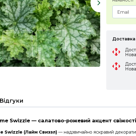
наявності
Доставка
Дост
Нов
Дост
Нов
Відгуки
ime Swizzle — салатово-рожевий акцент свіжост
e Swizzle (Лайм Свиззл)
— надзвичайно яскравий декоратив