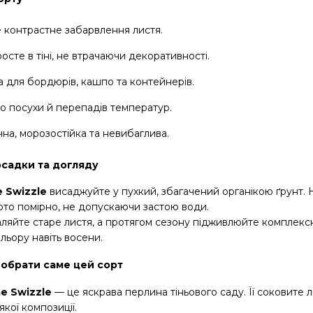
 контрастне забарвлення листя.
осте в тіні, не втрачаючи декоративності.
а для бордюрів, кашпо та контейнерів.
до посухи й перепадів температур.
чна, морозостійка та невибаглива.
осадки та догляду
e Swizzle
висаджуйте у пухкий, збагачений органікою ґрунт. На
рто помірно, не допускаючи застою води.
аляйте старе листя, а протягом сезону підживлюйте комплек
ольору навіть восени.
 обрати саме цей сорт
e Swizzle
— це яскрава перлина тіньового саду. Її соковите
якої композиції.