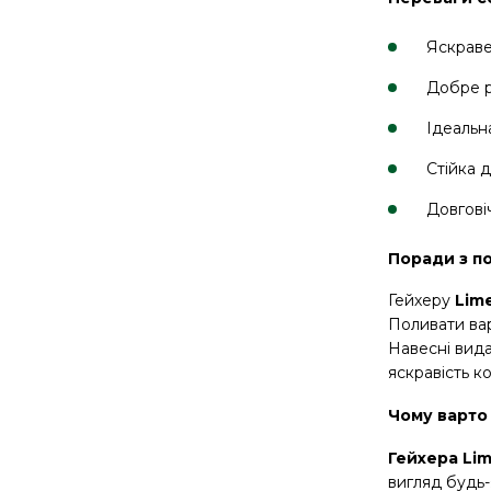
Яскраве
Добре р
Ідеальн
Стійка 
Довгові
Поради з п
Гейхеру
Lim
Поливати ва
Навесні вид
яскравість к
Чому варто
Гейхера
Lim
вигляд будь-