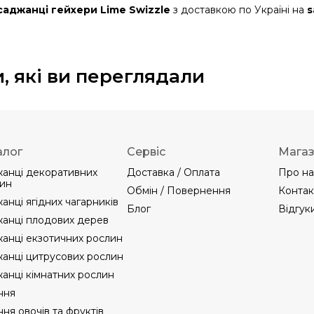
саджанці гейхери Lime Swizzle
з доставкою по Україні на
s
, які ви переглядали
алог
Сервіс
Мага
анці декоративних
Доставка / Оплата
Про на
ин
Обмін / Повернення
Контак
анці ягідних чагарників
Блог
Відгук
анці плодових дерев
анці екзотичних рослин
анці цитрусових рослин
анці кімнатних рослин
ння
ння овочів та фруктів