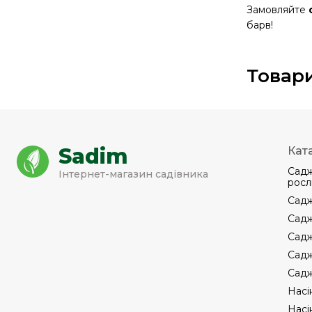
Замовляйте
барв!
Товари
Sadim
Кат
Садж
Інтернет-магазин садівника
росл
Садж
Садж
Садж
Садж
Садж
Насі
Насі