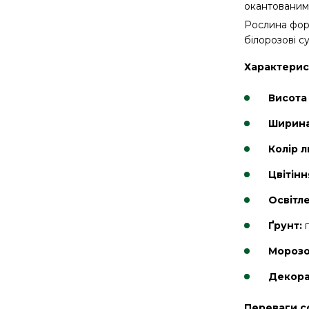
окантованим 
Рослина форм
білорозові с
Характерис
Висота
Ширина
Колір л
Цвітінн
Освітл
Ґрунт:
п
Морозо
Декора
Переваги с