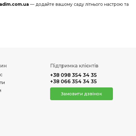
adim.com.ua
— додайте вашому саду літнього настрою та
зин
Підтримка клієнтів
с
+38 098 354 34 35
+38 066 354 34 35
ти
и
Замовити дзвінок