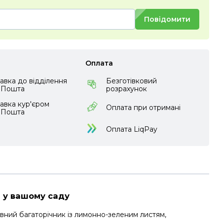
Повідомити
Оплата
авка до відділення
Безготівковий
аПошта
розрахунок
авка кур'єром
Оплата при отримані
аПошта
Оплата LiqPay
і у вашому саду
ний багаторічник із лимонно-зеленим листям,