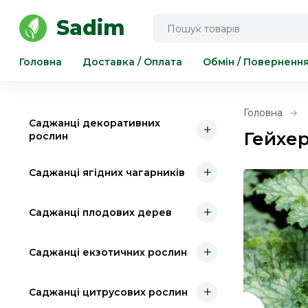
Інструмент для саду та городу
Sadim
Головна
Доставка / Оплата
Обмін / Поверненн
Головна
Саджанці декоративних
+
Гейхер
рослин
+
Саджанці ягідних чагарників
+
Саджанці плодових дерев
+
Саджанці екзотичних рослин
+
Саджанці цитрусових рослин