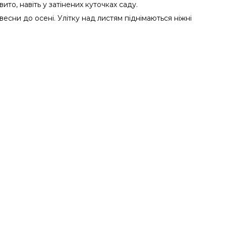
то, навіть у затінених куточках саду.
есни до осені. Улітку над листям піднімаються ніжні