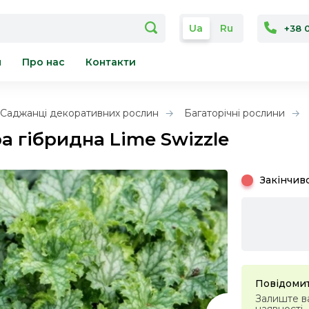
Ua
Ru
+38 
я
Про нас
Контакти
Саджанці декоративних рослин
Багаторічні рослини
а гібридна Lime Swizzle
Закінчив
Повідомит
Залиште ва