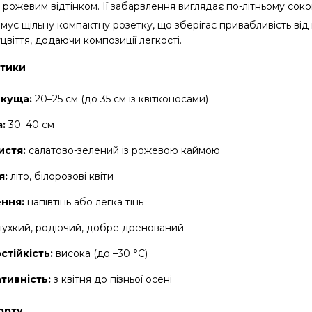
рожевим відтінком. Її забарвлення виглядає по-літньому сокови
ує щільну компактну розетку, що зберігає привабливість від в
уцвіття, додаючи композиції легкості.
тики
 куща:
20–25 см (до 35 см із квітконосами)
:
30–40 см
истя:
салатово-зелений із рожевою каймою
я:
літо, білорозові квіти
ення:
напівтінь або легка тінь
ухкий, родючий, добре дренований
стійкість:
висока (до –30 °C)
тивність:
з квітня до пізньої осені
орту