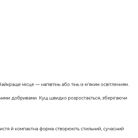
йкраще місце — напівтінь або тінь із м’яким освітленням.
сними добривами. Кущ швидко розростається, зберігаючи
 листя й компактна форма створюють стильний, сучасний