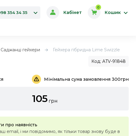
0
Кабінет
Кошик
098 354 34 35
Саджанці гейхери
Гейхера гібридна Lime Swizzle
Код: ATV-91848
ся
Мінімальна сума замовлення 300грн
105
грн
и про наявність
ш email, і ми повідомимо, як тільки товар знову буде в