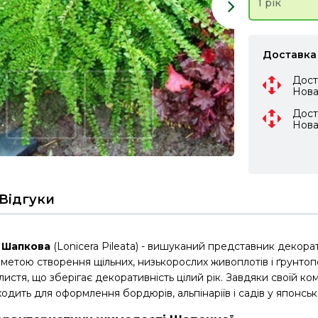
1 рік
Доставка
Дост
Нов
Дост
Нов
Відгуки
 Шапкова
(Lonicera Pileata) - вишуканий представник декора
метою створення щільних, низькорослих живоплотів і ґрунтопо
листя, що зберігає декоративність цілий рік. Завдяки своїй к
ходить для оформлення бордюрів, альпінаріїв і садів у японськ