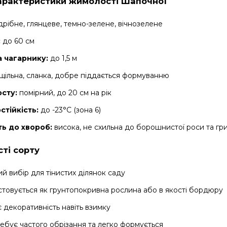
арактеристики жимолості Шапочної
рібне, глянцеве, темно-зелене, вічнозелене
:
до 60 см
 чагарнику:
до 1,5 м
щільна, сланка, добре піддається формуванню
осту:
помірний, до 20 см на рік
стійкість:
до -23°C (зона 6)
ть до хвороб:
висока, не схильна до борошнистої роси та г
ті сорту
ий вибір для тінистих ділянок саду
товується як грунтопокривна рослина або в якості бордюру
є декоративність навіть взимку
ебує частого обрізання та легко формується