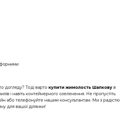
осфорними
то догляду? Тоді варто
купити жимолость Шапкову
в
илів і навіть контейнерного озеленення. Не пропустіть
айн або телефонуйте нашим консультантам. Ми з радістю
ину для вашої ділянки!