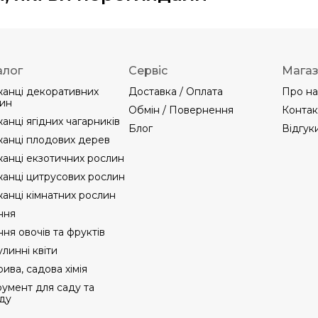
алог
Сервіс
Мага
анці декоративних
Доставка / Оплата
Про на
ин
Обмін / Повернення
Контак
анці ягідних чагарників
Блог
Відгук
анці плодових дерев
анці екзотичних рослин
анці цитрусових рослин
анці кімнатних рослин
ння
ння овочів та фруктів
линні квіти
ива, садова хімія
румент для саду та
ду