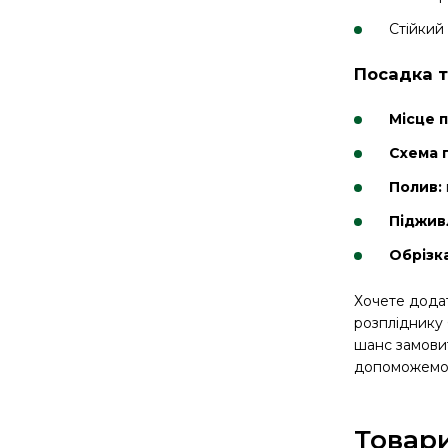
Стійкий
Посадка 
Місце 
Схема 
Полив:
Піджив
Обрізк
Хочете додат
розпліднику 
шанс замови
допоможемо
Товари