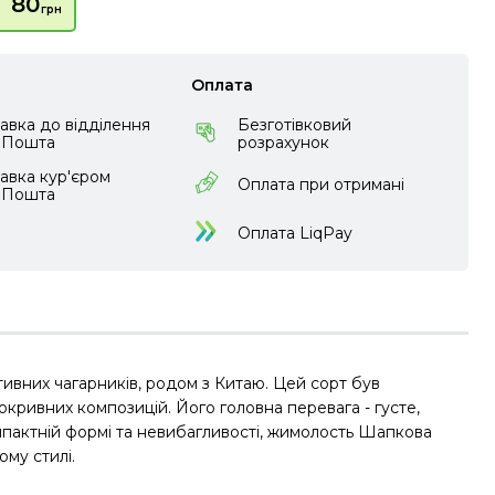
80
грн
Оплата
авка до відділення
Безготівковий
аПошта
розрахунок
авка кур'єром
Оплата при отримані
аПошта
Оплата LiqPay
тивних чагарників, родом з Китаю. Цей сорт був
кривних композицій. Його головна перевага - густе,
омпактній формі та невибагливості, жимолость Шапкова
ому стилі.