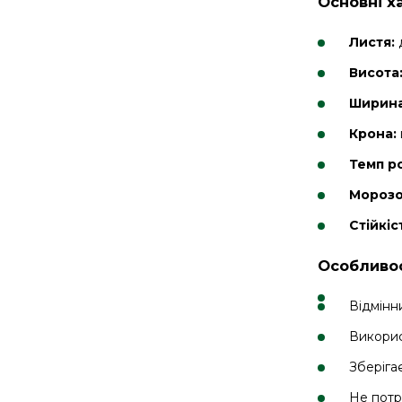
Основні х
Листя:
д
Висота
Ширина
Крона:
Темп р
Морозо
Стійкіс
Особливос
Відмінн
Викорис
Зберіга
Не потр