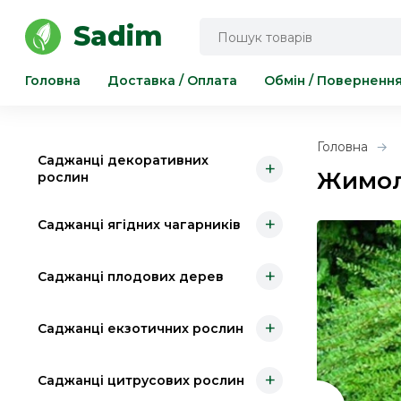
Інструмент для саду та городу
Sadim
Головна
Доставка / Оплата
Обмін / Поверненн
Головна
Саджанці декоративних
+
Жимол
рослин
+
Саджанці ягідних чагарників
+
Саджанці плодових дерев
+
Саджанці екзотичних рослин
+
Саджанці цитрусових рослин