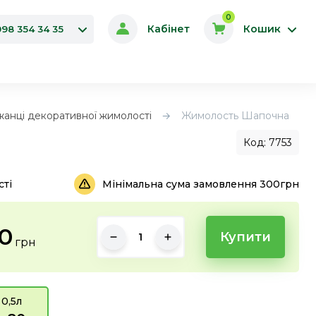
0
Кабінет
Кошик
098 354 34 35
анці декоративної жимолості
Жимолость Шапочна
Код: 7753
сті
Мінімальна сума замовлення 300грн
0
Купити
грн
0,5л