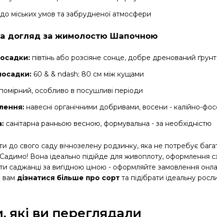
 до міських умов та забрудненої атмосфери
та догляд за жимолостю Шапочною
посадки:
півтінь або розсіяне сонце, добре дренований ґрунт
посадки:
60 & & ndash; 80 см між кущами
помірний, особливо в посушливі періоди
лення:
навесні органічними добривами, восени - калійно-ф
а:
санітарна ранньою весною, формувальна - за необхідністю
и до свого саду вічнозелену родзинку, яка не потребує бага
Садимо! Вона ідеально підійде для живоплоту, оформлення сх
ти саджанці за вигідною ціною - оформляйте замовлення онл
 вам
дізнатися більше про сорт
та підібрати ідеальну росл
, які ви переглядали