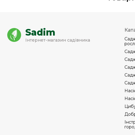
Sadim
Кат
Садж
Інтернет-магазин садівника
росл
Садж
Садж
Садж
Садж
Садж
Насі
Насі
Цибу
Добр
Інст
горо