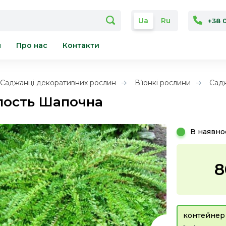
Ua
Ru
+38 
я
Про нас
Контакти
Саджанці декоративних рослин
В’юнкі рослини
Садж
ость Шапочна
В наявно
8
контейнер 