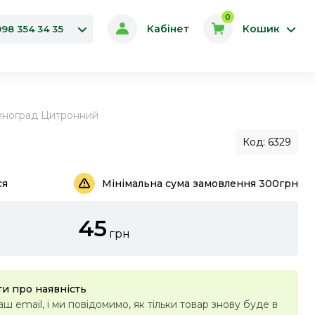
0
Кабінет
Кошик
098 354 34 35
иноград Цитронний
Код: 6329
ся
Мінімальна сума замовлення 300грн
45
грн
и про наявність
ш email, і ми повідомимо, як тільки товар знову буде в