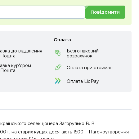
Повідомити
Оплата
авка до відділення
Безготівковий
аПошта
розрахунок
авка кур'єром
Оплата при отримані
аПошта
Оплата LiqPay
українського селекціонера Загорулько В. В.
200 г, на старих кущах досягають 1500 г. Пагоноутворення
середньому 12 кг з куща.