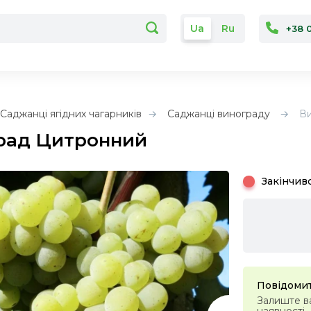
Ua
Ru
+38 
Саджанці ягідних чагарників
Саджанці винограду
В
рад Цитронний
Закінчив
Повідомит
Залиште ва