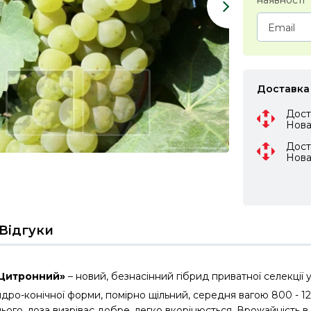
наявності
Доставка
Дост
Нов
Дост
Нов
Відгуки
«Цитронний»
– новий, безнасінний гібрид приватної селекції 
ндро-конічної форми, помірно щільний, середня вагою 800 - 1
ого, лоза визріває добре, легко вкорінюється. Врожайність в 