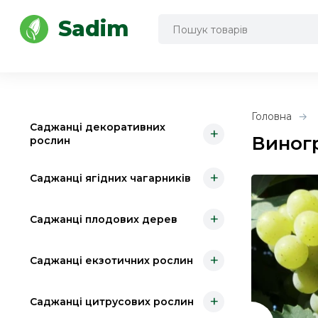
Інструмент для саду та городу
Sadim
Головна
Саджанці декоративних
+
Виног
рослин
+
Саджанці ягідних чагарників
+
Саджанці плодових дерев
+
Саджанці екзотичних рослин
+
Саджанці цитрусових рослин