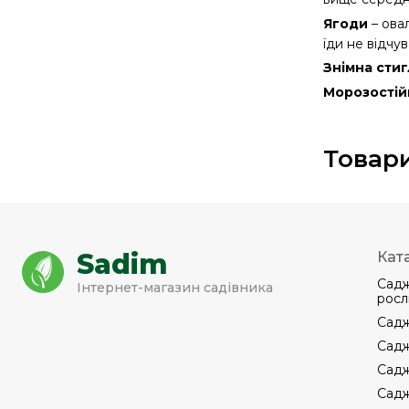
Ягоди
– овал
їди не відчу
Знімна стиг
Морозостій
Товари
Sadim
Кат
Садж
Інтернет-магазин садівника
росл
Садж
Садж
Садж
Садж