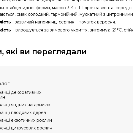
ьно-яйцевидної форми, масою 3-4 г. Шкірочка жовта, середньої
ваються, смак солодкий, гармонійний, мускатний з цитронними
лість
- зазвичай наприкінці серпня – початок вересня.
кість
– вирощується за зимового укриття, витримує -21°С, стій
, які ви переглядали
алог
анці декоративних
ин
анці ягідних чагарників
анці плодових дерев
анці екзотичних рослин
анці цитрусових рослин