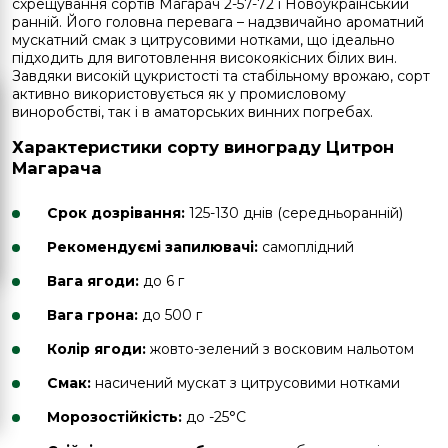
схрещування сортів Магарач 2-57-72 і Новоукраїнський
ранній. Його головна перевага – надзвичайно ароматний
мускатний смак з цитрусовими нотками, що ідеально
підходить для виготовлення високоякісних білих вин.
Завдяки високій цукристості та стабільному врожаю, сорт
активно використовується як у промисловому
виноробстві, так і в аматорських винних погребах.
Характеристики сорту винограду Цитрон
Магарача
Срок дозрівання:
125-130 днів (середньоранній)
Рекомендуємі запилювачі:
самоплідний
Вага ягоди:
до 6 г
Вага грона:
до 500 г
Колір ягоди:
жовто-зелений з восковим нальотом
Смак:
насичений мускат з цитрусовими нотками
Морозостійкість:
до -25°C