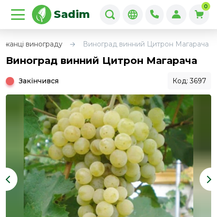
0
Sadim
джанці винограду
Виноград винний Цитрон Магарача
Виноград винний Цитрон Магарача
Закінчився
Код: 3697