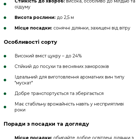
Стійкість до хвороб:
висока, особливо до мілдью та
оїдіуму
Висота рослини:
до 2,5 м
Місце посадки:
сонячні ділянки, захищені від вітру
Особливості сорту
Високий вміст цукру – до 24%
Стійкий до посухи та весняних заморозків
Ідеальний для виготовлення ароматних вин типу
"мускат"
Добре транспортується та зберігається
Має стабільну врожайність навіть у несприятливі
роки
Поради з посадки та догляду
Місце посадки:
обирайте добре освітлені ділянки з