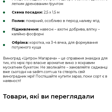
легким дренованим ґрунтом
Схема посадки:
2,5 х 1,5 м
Полив:
помірний, особливо в період наливу ягід
Підживлення:
навесні – азотні добрива, влітку –
калійно-фосфорні
Обрізка:
коротка, на 3-4 вічка, для формування
потужного куща
Виноград «Цитрон Магарача» – це справжня знахідка для
тих, хто мріє про власне ароматне вино з яскравим
мускатним букетом. Не зволікайте – замовляйте саджанці
вже сьогодні на sadim.com.ua та створіть свій
виноградник мрії! Поспішайте купити зараз, поки сорт є в
наявності!
Товари, які ви переглядали