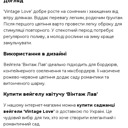
Догляд
‘Vintage Love’ добре росте на сонячних і захищених від
вітру ділянках. Віддає перевагу легким, родючим ґрунтам.
Після першого цвітіння варто провести легку обрізку для
стимуляції повторного. У спекотний період потребує
регулярного поливу, а молоді рослини на зиму краще
замульчувати.
Використання в дизайні
Вейгела ‘Вінтаж Лав’ ідеально підходить для бордюрів,
контейнерного озеленення та міксбордерів. Її насичене
рожево-червоне цвітіння додає саду романтики та
витонченого шарму.
Купити вейгелу квітучу ‘Вінтаж Лав’
У нашому інтернет-магазині можна
купити саджанці
вейгели ‘Vintage Love’
із доставкою по Україні. Це
чудовий вибір для тих, хто хоче створити елегантний і
романтичний сад.