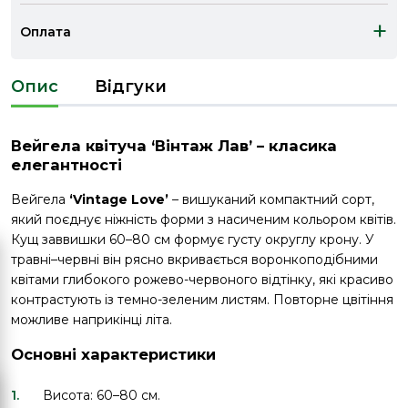
+
Оплата
Опис
Відгуки
Вейгела квітуча ‘Вінтаж Лав’ – класика
елегантності
Вейгела
‘Vintage Love’
– вишуканий компактний сорт,
який поєднує ніжність форми з насиченим кольором квітів.
Кущ заввишки 60–80 см формує густу округлу крону. У
травні–червні він рясно вкривається воронкоподібними
квітами глибокого рожево-червоного відтінку, які красиво
контрастують із темно-зеленим листям. Повторне цвітіння
можливе наприкінці літа.
Основні характеристики
Висота: 60–80 см.