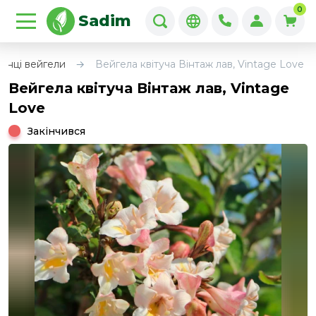
0
Sadim
анці вейгели
Вейгела квітуча Вінтаж лав, Vintage Love
Вейгела квітуча Вінтаж лав, Vintage
Love
Закінчився