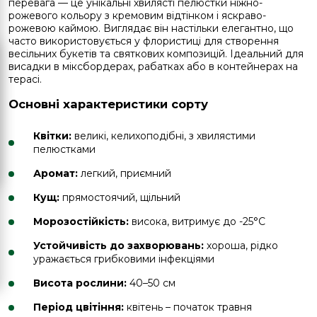
перевага — це унікальні хвилясті пелюстки ніжно-
рожевого кольору з кремовим відтінком і яскраво-
рожевою каймою. Виглядає він настільки елегантно, що
часто використовується у флористиці для створення
весільних букетів та святкових композицій. Ідеальний для
висадки в міксбордерах, рабатках або в контейнерах на
терасі.
Основні характеристики сорту
Квітки:
великі, келихоподібні, з хвилястими
пелюстками
Аромат:
легкий, приємний
Кущ:
прямостоячий, щільний
Морозостійкість:
висока, витримує до -25°C
Устойчивість до захворювань:
хороша, рідко
уражається грибковими інфекціями
Висота рослини:
40–50 см
Період цвітіння:
квітень – початок травня