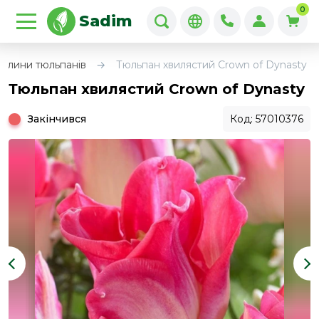
0
Sadim
улини тюльпанів
Тюльпан хвилястий Crown of Dynasty
Тюльпан хвилястий Crown of Dynasty
Закінчився
Код: 57010376