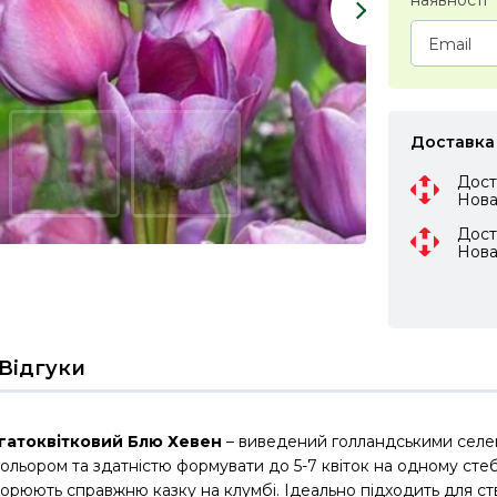
наявності
Доставка
Дост
Нов
Дост
Нов
Відгуки
гатоквітковий Блю Хевен
– виведений голландськими селек
льором та здатністю формувати до 5-7 квіток на одному стеб
ворюють справжню казку на клумбі. Ідеально підходить для с