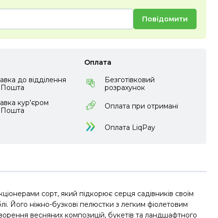
Повідомити
Оплата
авка до відділення
Безготівковий
аПошта
розрахунок
авка кур'єром
Оплата при отримані
аПошта
Оплата LiqPay
ціонерами сорт, який підкорює серця садівників своїм
лі. Його ніжно-бузкові пелюстки з легким фіолетовим
творення весняних композицій, букетів та ландшафтного