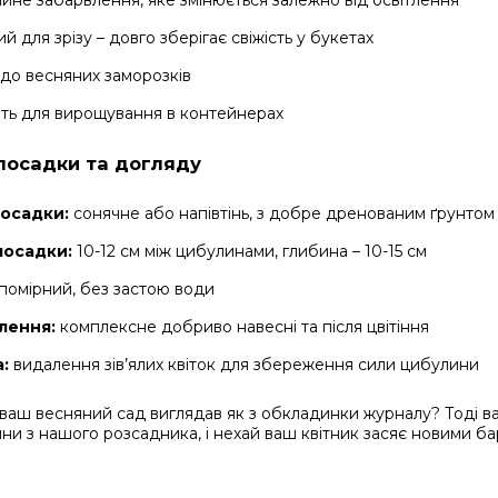
йне забарвлення, яке змінюється залежно від освітлення
й для зрізу – довго зберігає свіжість у букетах
 до весняних заморозків
ть для вирощування в контейнерах
посадки та догляду
посадки:
сонячне або напівтінь, з добре дренованим ґрунтом
посадки:
10-12 см між цибулинами, глибина – 10-15 см
помірний, без застою води
лення:
комплексне добриво навесні та після цвітіння
:
видалення зів’ялих квіток для збереження сили цибулини
 ваш весняний сад виглядав як з обкладинки журналу? Тоді в
ини з нашого розсадника, і нехай ваш квітник засяє новими ба