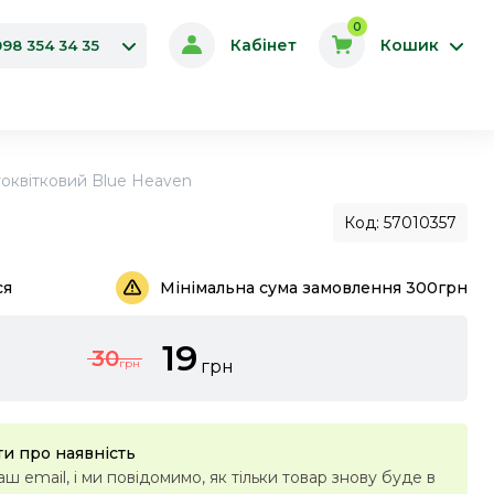
0
Кабінет
Кошик
098 354 34 35
оквітковий Blue Heaven
Код: 57010357
ся
Мінімальна сума замовлення 300грн
19
30
грн
грн
и про наявність
ш email, і ми повідомимо, як тільки товар знову буде в