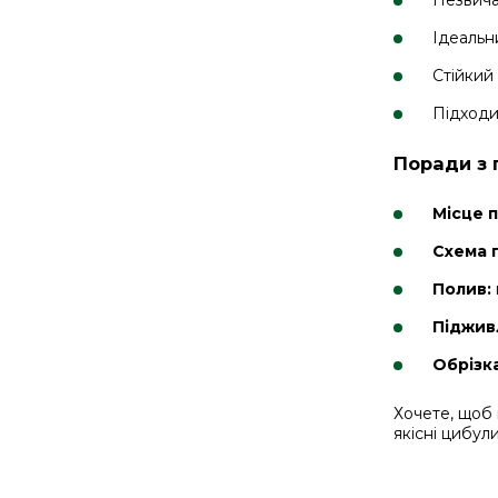
Незвича
Ідеальни
Стійкий
Підходи
Поради з 
Місце 
Схема 
Полив:
Піджив
Обрізка
Хочете, щоб
якісні цибул