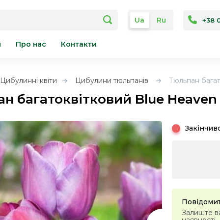
Ua
Ru
+38 
я
Про нас
Контакти
Цибулинні квіти
Цибулини тюльпанів
Тюльпан багат
н багатоквітковий Blue Heaven
Закінчив
Повідомит
Залиште ва