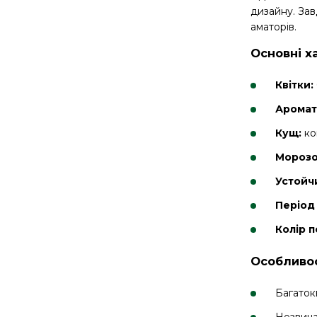
дизайну. Зав
аматорів.
Основні х
Квітки:
Аромат
Кущ:
ко
Морозо
Устойч
Період 
Колір 
Особливос
Багатокв