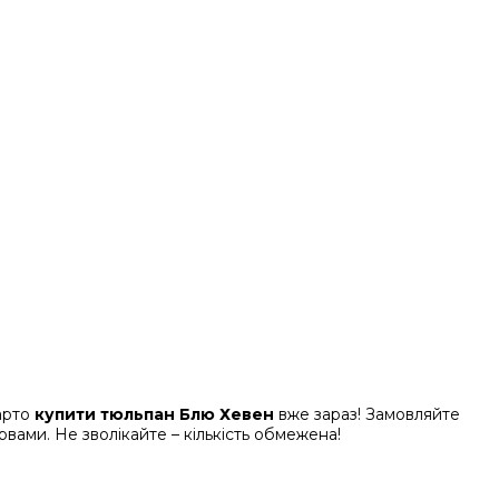
арто
купити тюльпан Блю Хевен
вже зараз! Замовляйте
рвами. Не зволікайте – кількість обмежена!