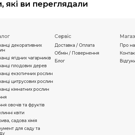
, які ви переглядали
алог
Сервіс
Мага
анці декоративних
Доставка / Оплата
Про на
ин
Обмін / Повернення
Контак
анці ягідних чагарників
Блог
Відгук
анці плодових дерев
анці екзотичних рослин
анці цитрусових рослин
анці кімнатних рослин
ння
ння овочів та фруктів
линні квіти
ива, садова хімія
румент для саду та
ду