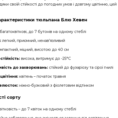
дяки своїй стійкості до погодних умов і довгому цвітінню, цей
арактеристики тюльпана Блю Хевен
багатоквіткові, до 7 бутонів на одному стеблі
:
легкий, приємний, ненав’язливий
мпактний, міцний, висотою до 40 см
стійкість:
висока, витримує до -25°C
ивість до захворювань:
стійкий до фузаріозу та сірої гнилі
цвітіння:
квітень – початок травня
пелюсток:
ніжно-бузковий з фіолетовим відтінком
ті сорту
ітковість – до 7 квіток на одному стеблі