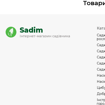
Товари
Sadim
Кат
Садж
Інтернет-магазин садівника
росл
Садж
Садж
Садж
Садж
Садж
Насі
Насі
Цибу
Добр
Інст
горо