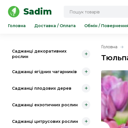
Інструмент для саду та городу
Sadim
Головна
Доставка / Оплата
Обмін / Поверненн
Головна
Саджанці декоративних
+
Тюльпа
рослин
+
Саджанці ягідних чагарників
+
Саджанці плодових дерев
+
Саджанці екзотичних рослин
+
Саджанці цитрусових рослин