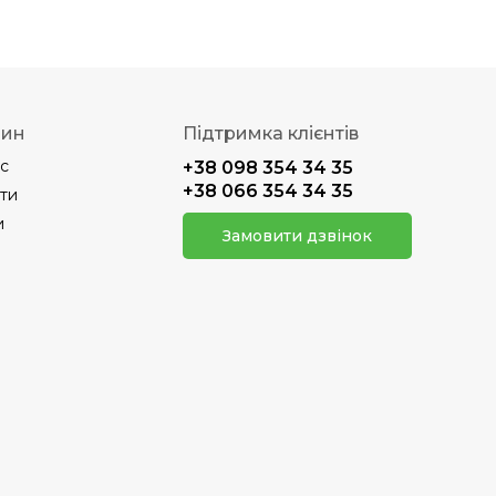
зин
Підтримка клієнтів
с
+38 098 354 34 35
+38 066 354 34 35
ти
и
Замовити дзвінок