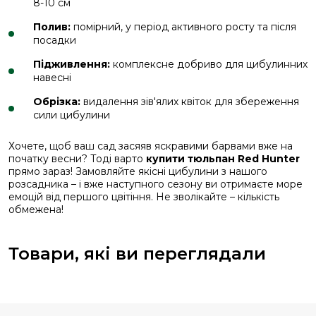
8-10 см
Полив:
помірний, у період активного росту та після
посадки
Підживлення:
комплексне добриво для цибулинних
навесні
Обрізка:
видалення зів'ялих квіток для збереження
сили цибулини
Хочете, щоб ваш сад засяяв яскравими барвами вже на
початку весни? Тоді варто
купити тюльпан Red Hunter
прямо зараз! Замовляйте якісні цибулини з нашого
розсадника – і вже наступного сезону ви отримаєте море
емоцій від першого цвітіння. Не зволікайте – кількість
обмежена!
Товари, які ви переглядали