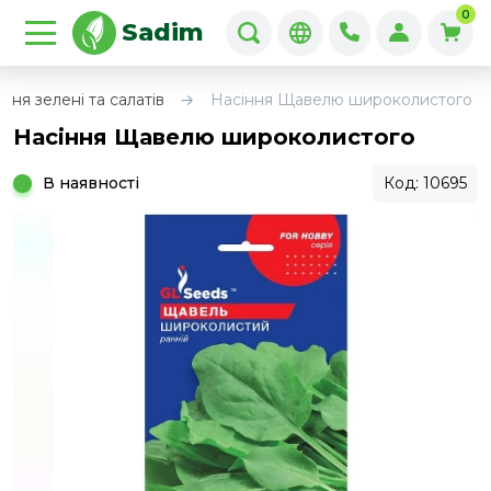
0
Sadim
ння зелені та салатів
Насіння Щавелю широколистого
Насіння Щавелю широколистого
В наявності
Код: 10695