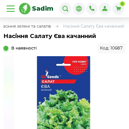
0
Sadim
Насіння зелені та салатів
Насіння Салату Єва качанний
Насіння Салату Єва качанний
В наявності
Код: 10687