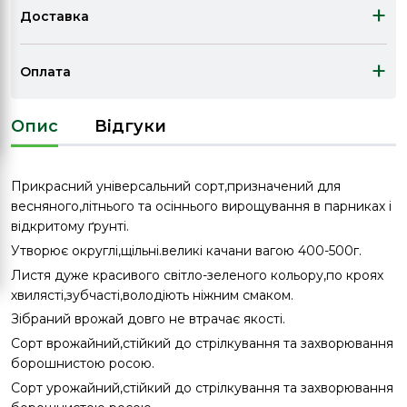
+
Доставка
+
Оплата
Опис
Відгуки
Прикрасний універсальний сорт,призначений для
весняного,літнього та осіннього вирощування в парниках і
відкритому ґрунті.
Утворює округлі,щільні.великі качани вагою 400-500г.
Листя дуже красивого світло-зеленого кольору,по кроях
хвилясті,зубчасті,володіють ніжним смаком.
Зібраний врожай довго не втрачає якості.
Сорт врожайний,стійкий до стрілкування та захворювання
борошнистою росою.
Сорт урожайний,стійкий до стрілкування та захворювання