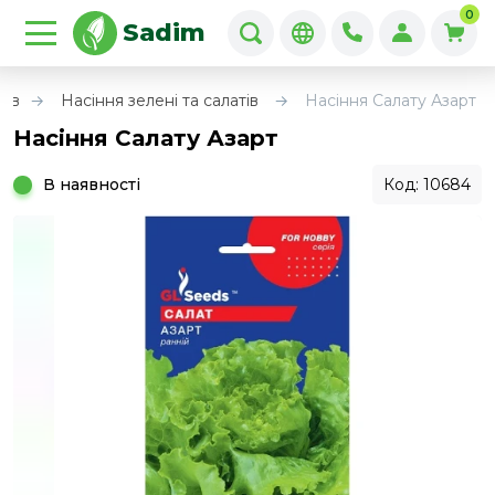
0
Sadim
тів
Насіння зелені та салатів
Насіння Салату Азарт
Насіння Салату Азарт
В наявності
Код: 10684