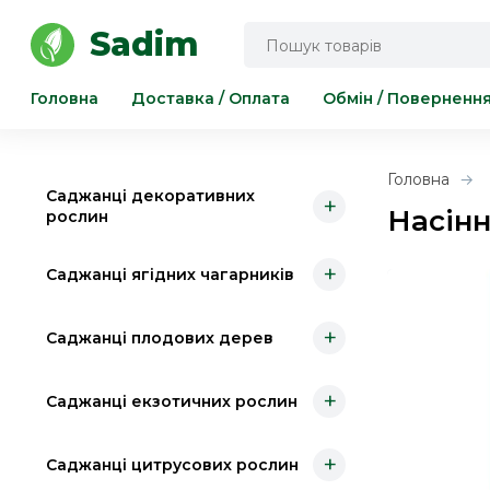
Інструмент для саду та городу
Sadim
Головна
Доставка / Оплата
Обмін / Поверненн
Головна
Саджанці декоративних
+
Насінн
рослин
+
Саджанці ягідних чагарників
+
Саджанці плодових дерев
+
Саджанці екзотичних рослин
+
Саджанці цитрусових рослин