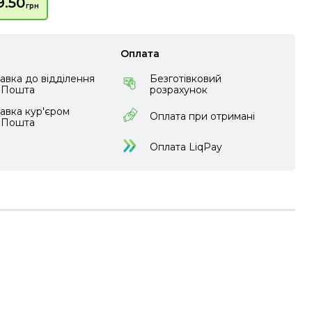
9.50
грн
Оплата
авка до відділення
Безготівковий
аПошта
розрахунок
авка кур'єром
Оплата при отримані
аПошта
Оплата LiqPay