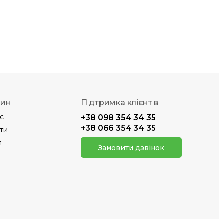
зин
Підтримка клієнтів
с
+38 098 354 34 35
+38 066 354 34 35
ти
и
Замовити дзвінок