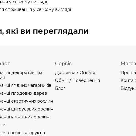
ня у свіжому вигляді.
я споживання у свіжому вигляді
, які ви переглядали
алог
Сервіс
Мага
анці декоративних
Доставка / Оплата
Про на
ин
Обмін / Повернення
Контак
анці ягідних чагарників
Блог
Відгук
анці плодових дерев
анці екзотичних рослин
анці цитрусових рослин
анці кімнатних рослин
ння
ння овочів та фруктів