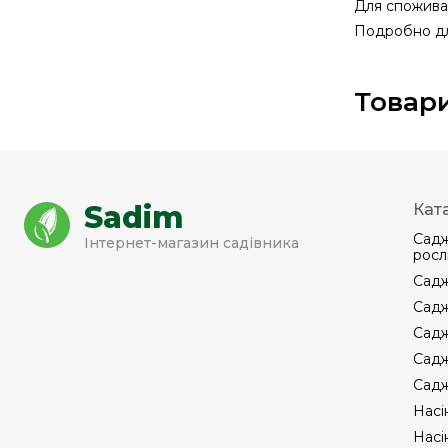
Для споживан
Подробно дл
Товари
Sadim
Кат
Садж
Інтернет-магазин садівника
росл
Садж
Садж
Садж
Садж
Садж
Насі
Насі