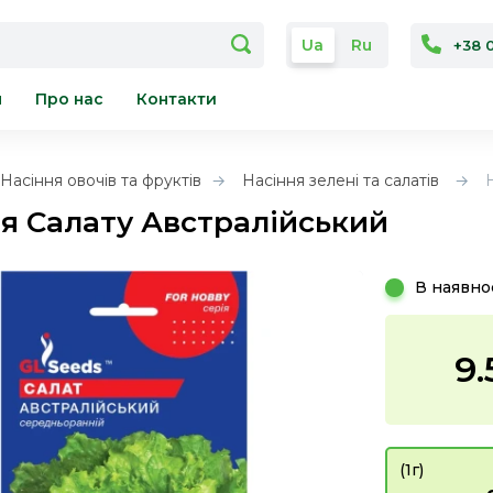
Ua
Ru
+38 
я
Про нас
Контакти
Насіння овочів та фруктів
Насіння зелені та салатів
я Салату Австралійський
В наявно
9.
(1г)