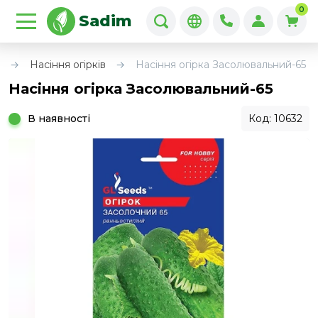
0
Sadim
в
Насіння огірків
Насіння огірка Засолювальний-65
Насіння огірка Засолювальний-65
В наявності
Код: 10632