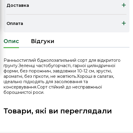
+
Доставка
+
Оплата
Опис
Відгуки
Ранньостиглий бджолозапильний сорт для відкритого
ґрунту.Зеленці частобугорчасті, гарної циліндричної
форми, без порожнин, завдовжки 10-12 см, хрусткі,
ароматні, без гіркоти, не жовтіють.Хороші в салатах,
ідеально підходять для засолювання та
консервування.Сорт стійкий до несправжньої
борошнистої роси.
Товари, які ви переглядали