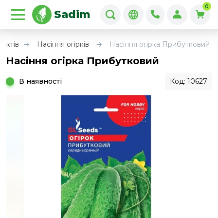
0
Sadim
руктів
Насіння огірків
Насіння огірка Прибутковий
Насіння огірка Прибутковий
В наявності
Код: 10627