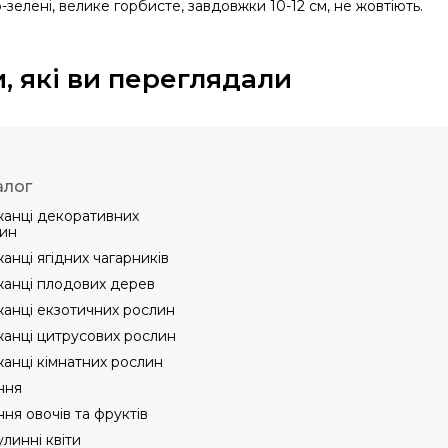
зелені, велике горбисте, завдовжки 10-12 см, не жовтіють.
, які ви переглядали
алог
анці декоративних
ин
анці ягідних чагарників
анці плодових дерев
анці екзотичних рослин
анці цитрусових рослин
анці кімнатних рослин
ння
ння овочів та фруктів
линні квіти