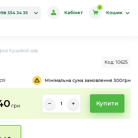
0
Кабінет
Кошик
098 354 34 35
ірка Кущовой дар
Код: 10625
сті
Мінімальна сума замовлення 300грн
40
Купити
грн