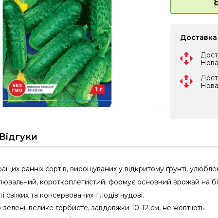
Доставка
Дост
Нов
Дост
Нов
Відгуки
ащих ранніх сортів, вирощуваних у відкритому ґрунті, улюбле
ювальний, короткоплетистий, формує основний врожай на біч
ті свіжих та консервованих плодів чудові.
зелені, велике горбисте, завдовжки 10-12 см, не жовтіють.