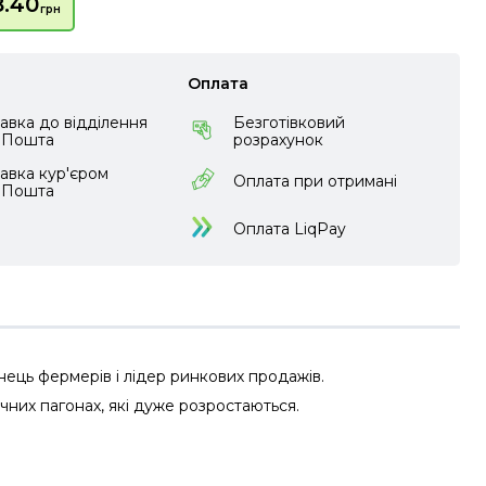
8.40
грн
Оплата
авка до відділення
Безготівковий
аПошта
розрахунок
авка кур'єром
Оплата при отримані
аПошта
Оплата LiqPay
нець фермерів і лідер ринкових продажів.
них пагонах, які дуже розростаються.