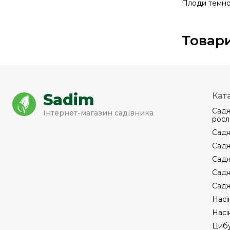
Плоди темно-
Товари
Sadim
Кат
Садж
Інтернет-магазин садівника
росл
Садж
Садж
Садж
Садж
Садж
Насі
Насі
Цибу