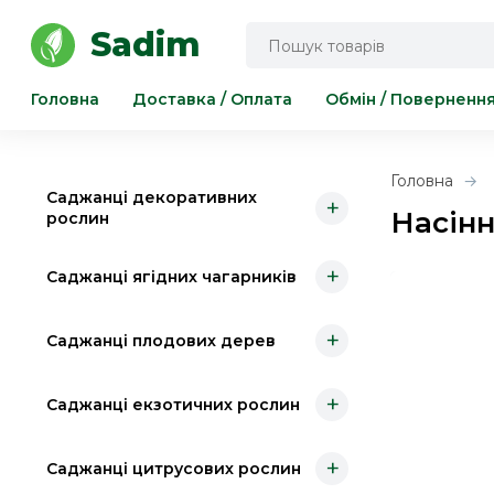
Інструмент для саду та городу
Sadim
Головна
Доставка / Оплата
Обмін / Поверненн
Головна
Саджанці декоративних
+
Насінн
рослин
+
Саджанці ягідних чагарників
+
Саджанці плодових дерев
+
Саджанці екзотичних рослин
+
Саджанці цитрусових рослин