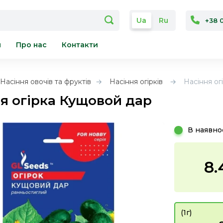
Ua
Ru
+38 
я
Про нас
Контакти
Насіння овочів та фруктів
Насіння огірків
Насіння ог
я огірка Кущовой дар
В наявно
8.
(1г)