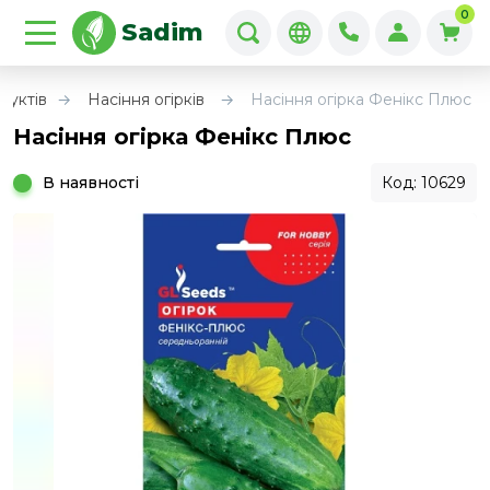
0
Sadim
руктів
Насіння огірків
Насіння огірка Фенікс Плюс
Насіння огірка Фенікс Плюс
В наявності
Код: 10629