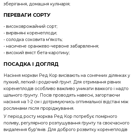
зберігання, домашня кулінарія;
ПЕРЕВАГИ СОРТУ
• високоврожайний сорт;
• вирівняні коренеплоди;
• солодка соковита м'якоть;
• насичене оранжево-червоне забарвлення;
• високий вміст бета-каротину;
ПОСАДКА І ДОГЛЯД
Насіння моркви Ред Кор висівають на сонячних ділянках у
пухкий, легкий і родючий ґрунт. Для отримання рівних
коренеплодів особливо важливо уникати важкого і надто
щільного ґрунту. Посів проводять навесні, загортаючи
насіння на 1-2 см і дотримуючись оптимальної відстані між
рослинами після проріджування.
У період росту морква Ред Кор потребує помірного
поливу, регулярного розпушування ґрунту та своєчасного
видалення бур'янів. Для доброго розвитку коренеплодів