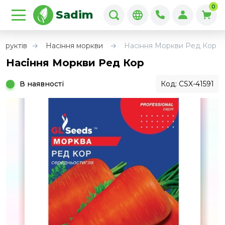
0
Sadim
 фруктів
Насіння моркви
Насіння Моркви Ред Кор
Насіння Моркви Ред Кор
В наявності
Код: CSX-41591