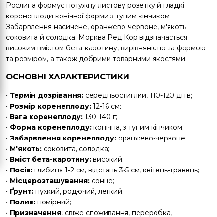
Рослина формує потужну листову розетку й гладкі
коренеплоди конічної форми з тупим кінчиком.
Забарвлення насичене, оранжево-червоне, м'якоть
соковита й солодка. Морква Ред Кор відзначається
високим вмістом бета-каротину, вирівняністю за формою
та розміром, а також добрими товарними якостями.
ОСНОВНІ ХАРАКТЕРИСТИКИ
•
Термін дозрівання:
середньостиглий, 110-120 днів;
•
Розмір коренеплоду:
12-16 см;
•
Вага коренеплоду:
130-140 г;
•
Форма коренеплоду:
конічна, з тупим кінчиком;
•
Забарвлення коренеплоду:
оранжево-червоне;
•
М'якоть:
соковита, солодка;
•
Вміст бета-каротину:
високий;
•
Посів:
глибина 1-2 см, відстань 3-5 см, квітень-травень;
•
Місцерозташування:
сонце;
•
Ґрунт:
пухкий, родючий, легкий;
•
Полив:
помірний;
•
Призначення:
свіже споживання, переробка,