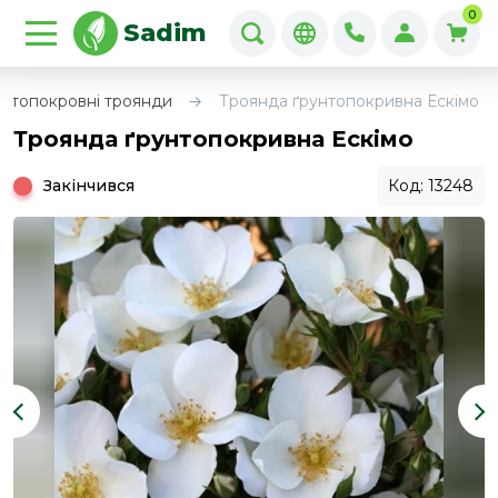
0
Sadim
унтопокровні троянди
Троянда ґрунтопокривна Ескімо
Троянда ґрунтопокривна Ескімо
Закінчився
Код: 13248