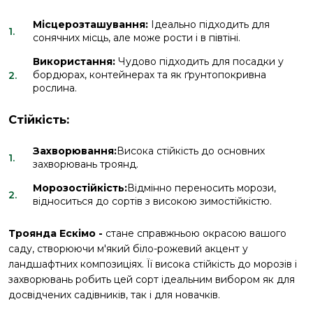
Місцерозташування:
Ідеально підходить для
сонячних місць, але може рости і в півтіні.
Використання:
Чудово підходить для посадки у
бордюрах, контейнерах та як ґрунтопокривна
рослина.
Стійкість:
Захворювання:
Висока стійкість до основних
захворювань троянд.
Морозостійкість:
Відмінно переносить морози,
відноситься до сортів з високою зимостійкістю.
Троянда Ескімо -
стане справжньою окрасою вашого
саду, створюючи м'який біло-рожевий акцент у
ландшафтних композиціях. Її висока стійкість до морозів і
захворювань робить цей сорт ідеальним вибором як для
досвідчених садівників, так і для новачків.