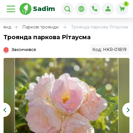
0
Sadim
роянд
Паркові троянди
Троянда паркова Рітаусма
Троянда паркова Рітаусма
Закінчився
Код: HKR-01819