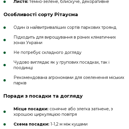
Листя:
темно-зелене, блискуче, декоративне
Особливості сорту Рітаусма
Один із найвитриваліших сортів паркових троянд
Підходить для вирощування в різних кліматичних
зонах України
Не потребує складного догляду
Чудово виглядає як у групових посадках, так і
поодинці
Рекомендована агрономами для озеленення міських
парків
Поради з посадки та догляду
Місце посадки:
сонячне або злегка затінене, з
хорошою циркуляцією повітря
Схема посадки:
1-1,2 м між кущами