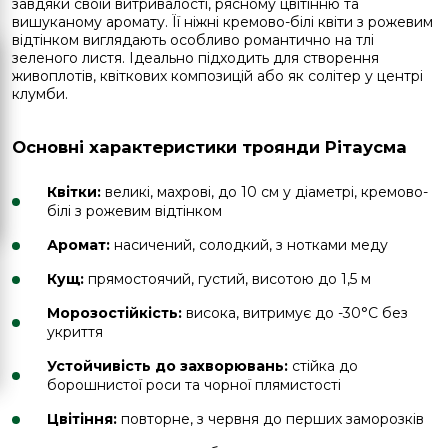
завдяки своїй витривалості, рясному цвітінню та
вишуканому аромату. Її ніжні кремово-білі квіти з рожевим
відтінком виглядають особливо романтично на тлі
зеленого листя. Ідеально підходить для створення
живоплотів, квіткових композицій або як солітер у центрі
клумби.
Основні характеристики троянди Рітаусма
Квітки:
великі, махрові, до 10 см у діаметрі, кремово-
білі з рожевим відтінком
Аромат:
насичений, солодкий, з нотками меду
Кущ:
прямостоячий, густий, висотою до 1,5 м
Морозостійкість:
висока, витримує до -30°C без
укриття
Устойчивість до захворювань:
стійка до
борошнистої роси та чорної плямистості
Цвітіння:
повторне, з червня до перших заморозків