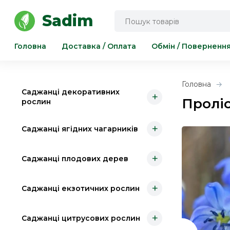
Інструмент для саду та городу
Sadim
Головна
Доставка / Оплата
Обмін / Поверненн
Головна
Саджанці декоративних
+
Проліс
рослин
+
Саджанці ягідних чагарників
+
Саджанці плодових дерев
+
Саджанці екзотичних рослин
+
Саджанці цитрусових рослин