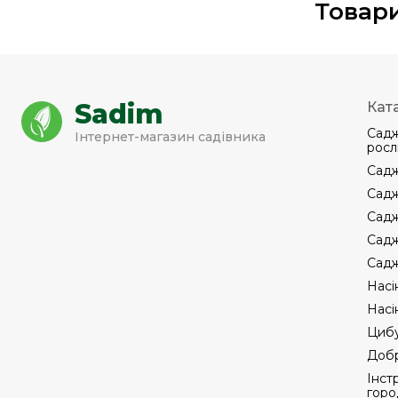
Товари
Sadim
Кат
Садж
Інтернет-магазин садівника
росл
Садж
Садж
Садж
Садж
Садж
Насі
Насі
Цибу
Добр
Інст
горо