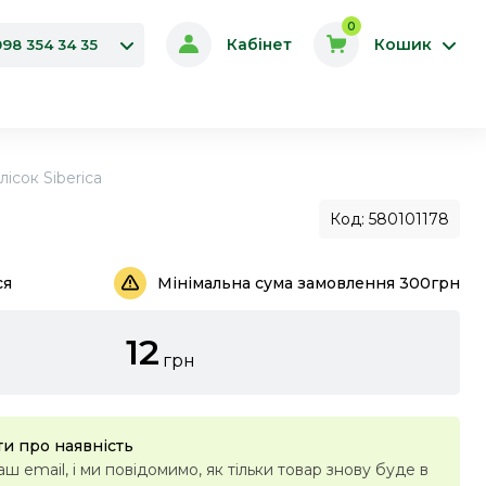
0
Кабінет
Кошик
098 354 34 35
ісок Siberica
Код: 580101178
ся
Мінімальна сума замовлення 300грн
12
грн
и про наявність
ш email, і ми повідомимо, як тільки товар знову буде в