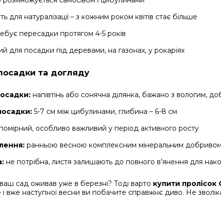
розмножується самосівом і цибулинами
ь для натуралізації – з кожним роком квітів стає більше
ебує пересадки протягом 4-5 років
ий для посадки під деревами, на газонах, у рокаріях
посадки та догляду
посадки:
напівтінь або сонячна ділянка, бажано з вологим, 
посадки:
5-7 см між цибулинами, глибина – 6-8 см
помірний, особливо важливий у період активного росту
лення:
ранньою весною комплексним мінеральним добриво
:
не потрібна, листя залишають до повного в’янення для на
ваш сад оживав уже в березні? Тоді варто
купити пролісок 
 і вже наступної весни ви побачите справжнє диво. Не зволіка