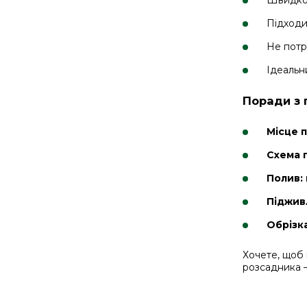
Швидко 
Підходит
Не потр
Ідеальн
Поради з 
Місце 
Схема 
Полив:
Піджив
Обрізка
Хочете, щоб 
розсадника –