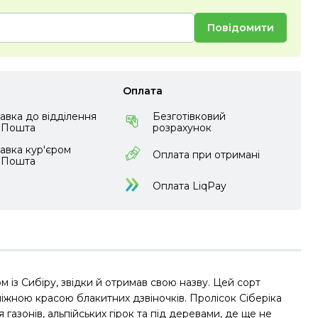
Повідомити
Оплата
авка до відділення
Безготівковий
аПошта
розрахунок
авка кур'єром
Оплата при отримані
аПошта
Оплата LiqPay
м із Сибіру, звідки й отримав свою назву. Цей сорт
ніжною красою блакитних дзвіночків. Пролісок Сіберіка
газонів, альпійських гірок та під деревами, де ще не