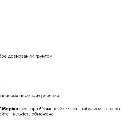
добре дренованим ґрунтом
м
копичення поживних речовин
Сіберіка
вже зараз! Замовляйте якісні цибулини з нашого
йте – кількість обмежена!