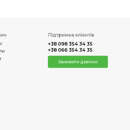
зин
Підтримка клієнтів
с
+38 098 354 34 35
+38 066 354 34 35
ти
и
Замовити дзвінок