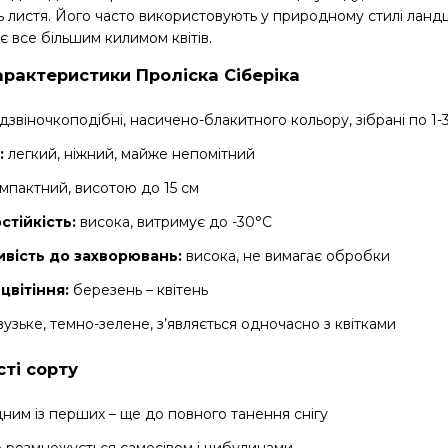
 листя. Його часто використовують у природному стилі ландш
 все більшим килимом квітів.
арактеристики Проліска Сіберіка
дзвіночкоподібні, насичено-блакитного кольору, зібрані по 1-3
:
легкий, ніжний, майже непомітний
мпактний, висотою до 15 см
стійкість:
висока, витримує до -30°C
ивість до захворювань:
висока, не вимагає обробки
цвітіння:
березень – квітень
узьке, темно-зелене, з’являється одночасно з квітками
ті сорту
дним із перших – ще до повного танення снігу