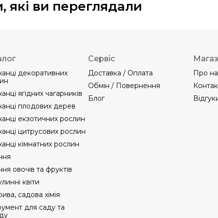
, які ви переглядали
алог
Сервіс
Мага
анці декоративних
Доставка / Оплата
Про на
ин
Обмін / Повернення
Контак
анці ягідних чагарників
Блог
Відгук
анці плодових дерев
анці екзотичних рослин
анці цитрусових рослин
анці кімнатних рослин
ння
ння овочів та фруктів
линні квіти
ива, садова хімія
румент для саду та
ду