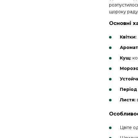
розпустилось
щороку радує
Основні х
Квітки:
Аромат
Кущ:
ко
Морозо
Устойч
Період 
Листя:
в
Особливос
Цвіте о