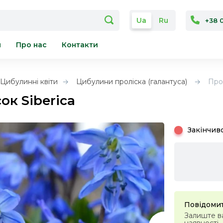
Ua
Ru
+38 
я
Про нас
Контакти
Цибулинні квіти
Цибулини проліска (галантуса)
Прол
ок Siberica
Закінчив
Повідомит
Залиште ва