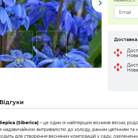
наявності
Доставка
Дост
Нов
Дост
Нов
Відгуки
еріка (Siberica)
– це один із найперших вісників весни, родо
я надзвичайною витривалістю до холоду, раннім цвітінням та 
ходить для створення весняних композицій у саду, озеленення 