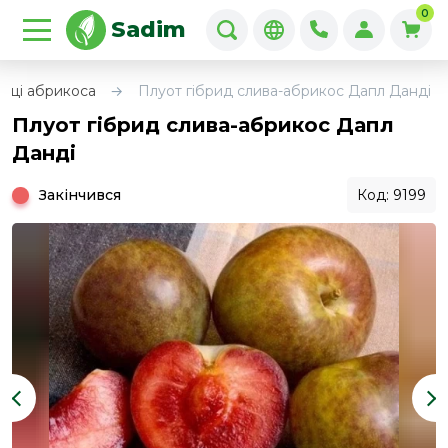
0
Sadim
нці абрикоса
Плуот гібрид слива-абрикос Дапл Данді
Плуот гібрид слива-абрикос Дапл
Данді
Закінчився
Код: 9199