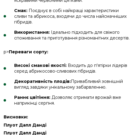
яскравими червоними цятками.
Смак:
Поєднує в собі найкращі характеристики
сливи та абрикоса, входячи до числа найсмачніших
гібридів.
Використання:
Ідеально підходить для свіжого
споживання та приготування різноманітних десертів.
p>
Переваги сорту:
Високі смакові якості:
Входить до п'ятірки лідерів
серед абрикосово-сливових гібридів.
Декоративність плодів:
Привабливий зовнішній
вигляд завдяки унікальному забарвленню.
Раннє цвітіння:
Дозволяє отримати врожай вже
наприкінці серпня.
Висновки:
Плуот Дапл Данді
Плуот Дапл Данді