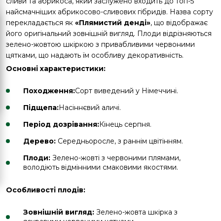
сливи та абрикоса, який заслужено входить до топ-5
найсмачніших абрикосово-сливових гібридів. Назва сорту
перекладається як
«Плямистий денді»
, що відображає
його оригінальний зовнішній вигляд. Плоди відрізняються
зелено-жовтою шкіркою з привабливими червоними
цятками, що надають їм особливу декоративність.
Основні характеристики:
Походження:
Сорт виведений у Німеччині.
Підщепа:
Насіннєвий аличі.
Період дозрівання:
Кінець серпня.
Дерево:
Середньоросле, з раннім цвітінням.
Плоди:
Зелено-жовті з червоними плямами,
володіють відмінними смаковими якостями.
Особливості плодів:
Зовнішній вигляд:
Зелено-жовта шкірка з