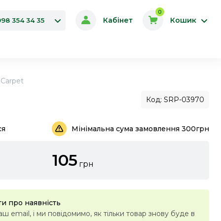
0
Кабінет
Кошик
098 354 34 35
Carpet
Код: SRP-03970
ся
Мінімальна сума замовлення 300грн
105
грн
и про наявність
ш email, і ми повідомимо, як тільки товар знову буде в