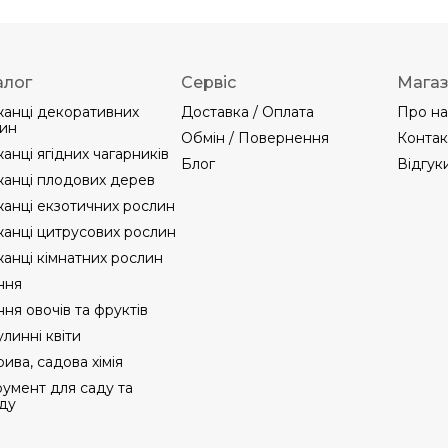
алог
Сервіс
Мага
анці декоративних
Доставка / Оплата
Про на
ин
Обмін / Повернення
Контак
анці ягідних чагарників
Блог
Відгук
анці плодових дерев
анці екзотичних рослин
анці цитрусових рослин
анці кімнатних рослин
ння
ння овочів та фруктів
линні квіти
ива, садова хімія
румент для саду та
ду