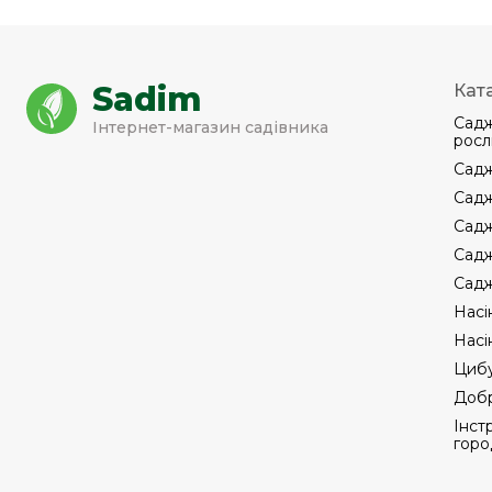
Sadim
Кат
Садж
Інтернет-магазин садівника
росл
Садж
Садж
Садж
Садж
Садж
Насі
Насі
Цибу
Добр
Інст
горо