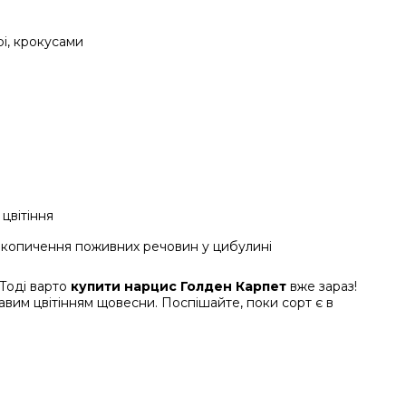
і, крокусами
цвітіння
накопичення поживних речовин у цибулині
 Тоді варто
купити нарцис Голден Карпет
вже зараз!
авим цвітінням щовесни. Поспішайте, поки сорт є в