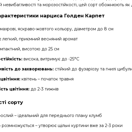
й невибагливості та морозостійкості, цей сорт обожнюють як д
арактеристики нарциса Голден Карпет
махрові, яскраво-жовтого кольору, діаметром до 8 см
:
легкий, приємний весняний аромат
мпактний, висотою до 25 см
стійкість:
висока, витримує до -25°C
ивість до захворювань:
стійкий до фузаріозу та гнилі цибул
цвітіння:
квітень – початок травня
сть цвітіння:
до 2-3 тижнів
ті сорту
ослий – ідеальний для переднього плану клумб
розмножується – утворює щільні куртини вже за 2-3 роки