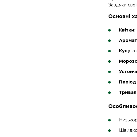
Завдяки свої
Основні х
Квітки:
Аромат
Кущ:
ко
Морозо
Устойч
Період 
Тривалі
Особливос
Низькор
Швидко 