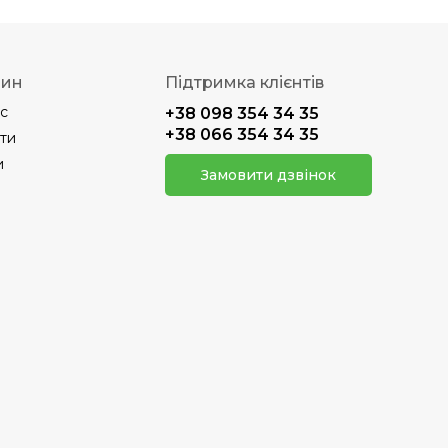
зин
Підтримка клієнтів
с
+38 098 354 34 35
+38 066 354 34 35
ти
и
Замовити дзвінок