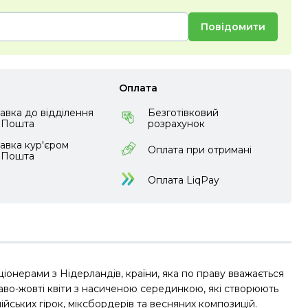
Повідомити
Оплата
авка до відділення
Безготівковий
аПошта
розрахунок
авка кур'єром
Оплата при отримані
аПошта
Оплата LiqPay
онерами з Нідерландів, країни, яка по праву вважається
аво-жовті квіти з насиченою серединкою, які створюють
ійських гірок, міксбордерів та весняних композицій.