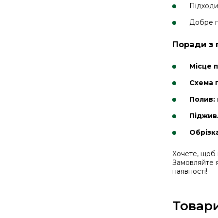
Підходи
Добре п
Поради з 
Місце 
Схема 
Полив:
Піджив
Обрізка
Хочете, щоб 
Замовляйте я
наявності!
Товари