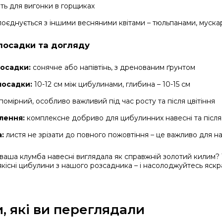
ть для вигонки в горщиках
оєднується з іншими весняними квітами – тюльпанами, мускар
посадки та догляду
посадки:
сонячне або напівтінь, з дренованим ґрунтом
посадки:
10-12 см між цибулинами, глибина – 10-15 см
помірний, особливо важливий під час росту та після цвітіння
лення:
комплексне добриво для цибулинних навесні та після 
:
листя не зрізати до повного пожовтіння – це важливо для 
ваша клумба навесні виглядала як справжній золотий килим?
кісні цибулини з нашого розсадника – і насолоджуйтесь яскр
, які ви переглядали