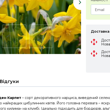
наявності
Доставка
Дост
Нов
Дост
Нов
Відгуки
ден Карпет
– сорт декоративного нарциса, виведений селекці
 найкращих цибулинних квітів. Його головна перевага – яскр
ого килима» на клумбі. Ідеально підходить для бордюрів, альп