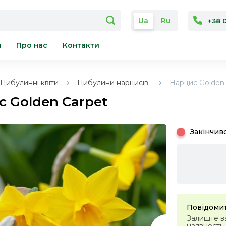
Ua
Ru
+38 
я
Про нас
Контакти
Цибулинні квіти
Цибулини нарцисів
Нарцис Golden 
 Golden Carpet
Закінчив
Повідомит
Залиште ва