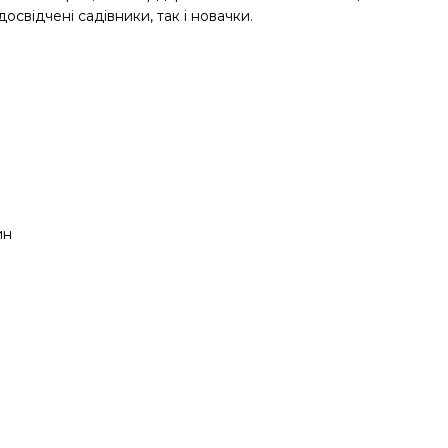
освідчені садівники, так і новачки.
ин