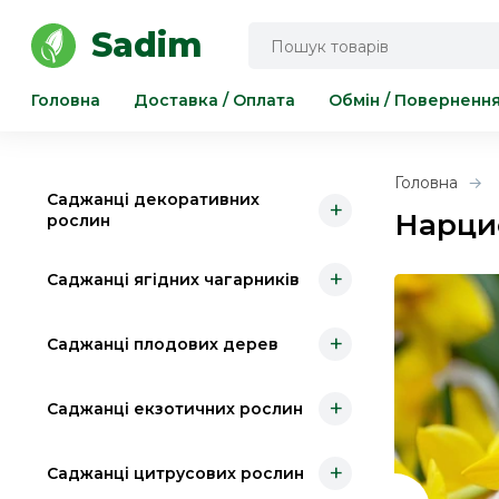
Інструмент для саду та городу
Sadim
Головна
Доставка / Оплата
Обмін / Поверненн
Головна
Саджанці декоративних
+
Нарцис
рослин
+
Саджанці ягідних чагарників
+
Саджанці плодових дерев
+
Саджанці екзотичних рослин
+
Саджанці цитрусових рослин