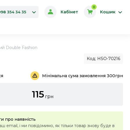
0
Кабінет
Кошик
098 354 34 35
ий Double Fashion
Код: HSO-70216
ся
Мінімальна сума замовлення 300грн
115
грн
и про наявність
ш email, і ми повідомимо, як тільки товар знову буде в