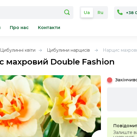
Ua
Ru
+38 
я
Про нас
Контакти
Цибулинні квіти
Цибулини нарцисів
Нарцис махров
 махровий Double Fashion
Закінчив
Повідомит
Залиште ва