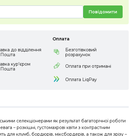
Повідомити
Оплата
авка до відділення
Безготівковий
аПошта
розрахунок
авка кур'єром
Оплата при отримані
аПошта
Оплата LiqPay
ькими селекціонерами як результат багаторічної роботи
вага – розкішні, густомахрові квіти з контрастним
ь для клумб, бордюрів, міксбордерів, а також для зрізу –