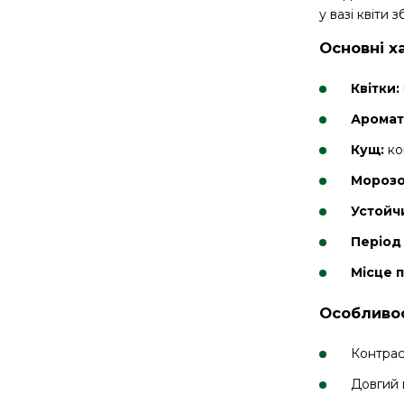
у вазі квіти
Основні х
Квітки:
Аромат
Кущ:
ко
Морозо
Устойч
Період 
Місце 
Особливос
Контрас
Довгий 