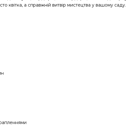
осто квітка, а справжній витвір мистецтва у вашому саду.
ин
крапленнями