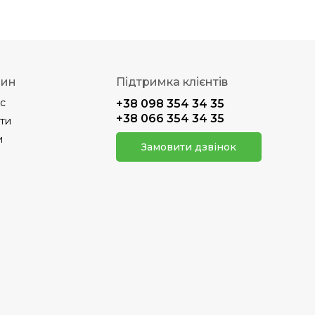
зин
Підтримка клієнтів
с
+38 098 354 34 35
+38 066 354 34 35
ти
и
Замовити дзвінок