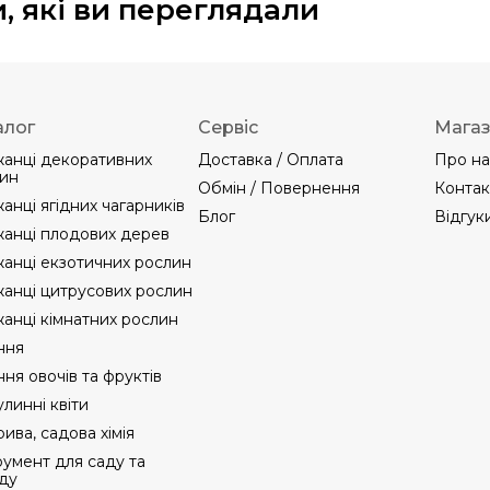
, які ви переглядали
алог
Сервіс
Мага
анці декоративних
Доставка / Оплата
Про на
ин
Обмін / Повернення
Контак
анці ягідних чагарників
Блог
Відгук
анці плодових дерев
анці екзотичних рослин
анці цитрусових рослин
анці кімнатних рослин
ння
ння овочів та фруктів
линні квіти
ива, садова хімія
румент для саду та
ду