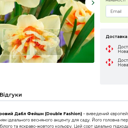
наявності
Доставка
Дост
Нов
Дост
Нов
Відгуки
ровий Дабл Фейшн (Double Fashion)
– виведений європейс
ям ідеального весняного акценту для саду. Його головна пере
ілого та яскраво-жовтого кольору. Цей сорт ідеально підходит