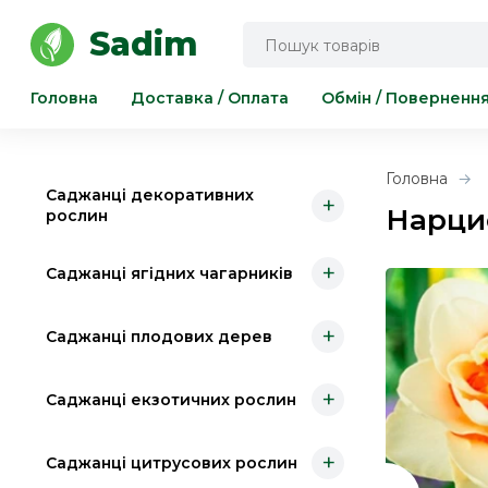
Інструмент для саду та городу
Sadim
Головна
Доставка / Оплата
Обмін / Поверненн
Головна
Саджанці декоративних
+
Нарцис
рослин
+
Саджанці ягідних чагарників
+
Саджанці плодових дерев
+
Саджанці екзотичних рослин
+
Саджанці цитрусових рослин