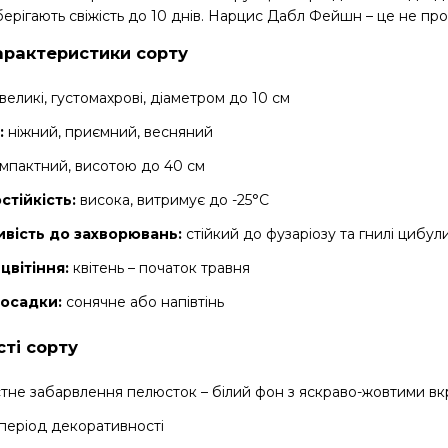
 зберігають свіжість до 10 днів. Нарцис Дабл Фейшн – це не пр
арактеристики сорту
великі, густомахрові, діаметром до 10 см
:
ніжний, приємний, весняний
мпактний, висотою до 40 см
стійкість:
висока, витримує до -25°C
ивість до захворювань:
стійкий до фузаріозу та гнилі цибул
цвітіння:
квітень – початок травня
посадки:
сонячне або напівтінь
ті сорту
тне забарвлення пелюсток – білий фон з яскраво-жовтими в
період декоративності