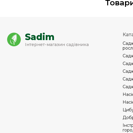
Товари
Sadim
Кат
Садж
Інтернет-магазин садівника
росл
Садж
Садж
Садж
Садж
Садж
Насі
Насі
Цибу
Добр
Інст
горо