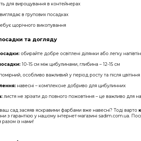
ть для вирощування в контейнерах
виглядає в групових посадках
ебує щорічного викопування
посадки та догляду
посадки:
обирайте добре освітлені ділянки або легку напівтін
посадки:
10-15 см між цибулинами, глибина – 12-15 см
помірний, особливо важливий у період росту та після цвітіння
лення:
навесні – комплексне добриво для цибулинних
:
листя не зрізати до повного пожовтіння – це важливо для 
 ваш сад засяяв яскравими фарбами вже навесні? Тоді варто
ини з гарантією у нашому інтернет-магазині sadim.com.ua. Посп
разом із нами!