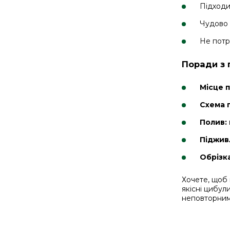
Підходи
Чудово 
Не потр
Поради з 
Місце 
Схема 
Полив:
Піджив
Обрізка
Хочете, щоб
якісні цибул
неповторним 