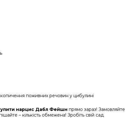
ь
накопичення поживних речовин у цибулині
купити нарцис Дабл Фейшн
прямо зараз! Замовляйте
ішайте – кількість обмежена! Зробіть свій сад