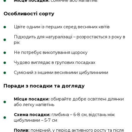
Місце посадки:
сонячне або напівтінь
Особливості сорту
Цвіте одним із перших серед весняних квітів
Підходить для натуралізації – розростається з року в
рік
Не потребує викопування щороку
Чудово виглядає в групових посадках
Сумісний з іншими весняними цибулинними
Поради з посадки та догляду
Місце посадки:
обирайте добре освітлені ділянки
або легку напівтінь
Схема посадки:
глибина – 6-8 см, відстань між
цибулинами – 5-7 см
Полив:
помірний, у період активного росту та після