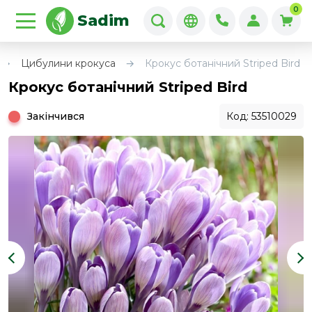
0
Sadim
Цибулини крокуса
Крокус ботанічний Striped Bird
Крокус ботанічний Striped Bird
Закінчився
Код: 53510029