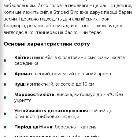
забарвленням. Його головна перевага – це раннє цвітіння,
коли ще лежить сніг, а Striped Bird вже дарує перші барви
весни. Ідеально підходить для альпійських гірок,
бордюрів, рокаріїв або висадки в газон. Також чудово
виглядає в контейнерах на балконі чи терасі.
Основні характеристики сорту
Квітки:
ніжно-білі з фіолетовими смужками, жовта
серединка
Аромат:
легкий, приємний весняний аромат
Кущ:
компактний, висотою до 10 см
Морозостійкість:
висока, витримує до -15°C без
укриття
Устойчивість до захворювань:
стійкий до
більшості грибкових інфекцій
Період цвітіння:
березень – квітень