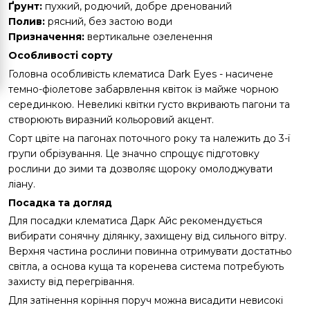
Ґрунт:
пухкий, родючий, добре дренований
Полив:
рясний, без застою води
Призначення:
вертикальне озеленення
Особливості сорту
Головна особливість клематиса Dark Eyes - насичене
темно-фіолетове забарвлення квіток із майже чорною
серединкою. Невеликі квітки густо вкривають пагони та
створюють виразний кольоровий акцент.
Сорт цвіте на пагонах поточного року та належить до 3-ї
групи обрізування. Це значно спрощує підготовку
рослини до зими та дозволяє щороку омолоджувати
ліану.
Посадка та догляд
Для посадки клематиса Дарк Айс рекомендується
вибирати сонячну ділянку, захищену від сильного вітру.
Верхня частина рослини повинна отримувати достатньо
світла, а основа куща та коренева система потребують
захисту від перегрівання.
Для затінення коріння поруч можна висадити невисокі