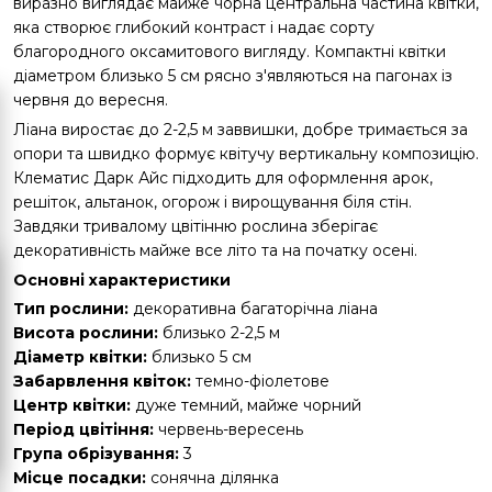
виразно виглядає майже чорна центральна частина квітки,
яка створює глибокий контраст і надає сорту
благородного оксамитового вигляду. Компактні квітки
діаметром близько 5 см рясно з'являються на пагонах із
червня до вересня.
Ліана виростає до 2-2,5 м заввишки, добре тримається за
опори та швидко формує квітучу вертикальну композицію.
Клематис Дарк Айс підходить для оформлення арок,
решіток, альтанок, огорож і вирощування біля стін.
Завдяки тривалому цвітінню рослина зберігає
декоративність майже все літо та на початку осені.
Основні характеристики
Тип рослини:
декоративна багаторічна ліана
Висота рослини:
близько 2-2,5 м
Діаметр квітки:
близько 5 см
Забарвлення квіток:
темно-фіолетове
Центр квітки:
дуже темний, майже чорний
Період цвітіння:
червень-вересень
Група обрізування:
3
Місце посадки:
сонячна ділянка