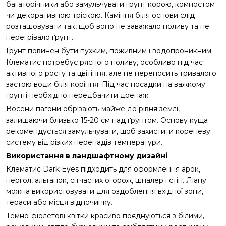
багаторічники або замульчувати ґрунт корою, компостом
чи декоративною тріскою. Каміння біля основи слід
розташовувати так, щоб воно не заважало поливу та не
перегрівало ґрунт.
Ґрунт повинен бути пухким, поживним і водопроникним.
Клематис потребує рясного поливу, особливо під час
активного росту та цвітіння, але не переносить тривалого
застою води біля коріння. Під час посадки на важкому
ґрунті необхідно передбачити дренаж.
Восени пагони обрізають майже до рівня землі,
залишаючи близько 15-20 см над ґрунтом. Основу куща
рекомендується замульчувати, щоб захистити кореневу
систему від різких перепадів температури.
Використання в ландшафтному дизайні
Клематис Dark Eyes підходить для оформлення арок,
пергол, альтанок, сітчастих огорож, шпалер і стін. Ліану
можна використовувати для оздоблення вхідної зони,
тераси або місця відпочинку.
Темно-фіолетові квітки красиво поєднуються з білими,