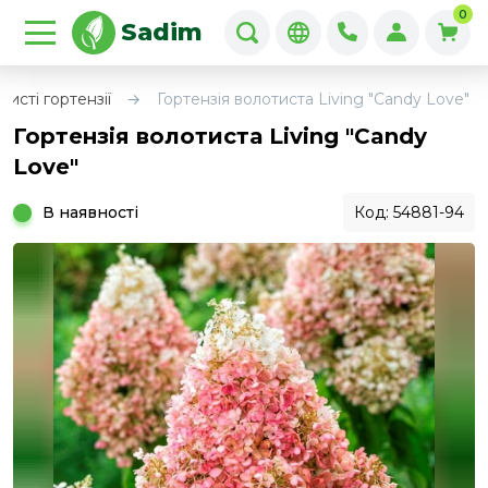
0
Sadim
тисті гортензії
Гортензія волотиста Living "Candy Love"
Гортензія волотиста Living "Candy
Love"
В наявності
Код: 54881-94