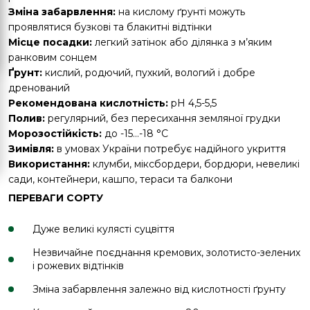
Зміна забарвлення:
на кислому ґрунті можуть
проявлятися бузкові та блакитні відтінки
Місце посадки:
легкий затінок або ділянка з м’яким
ранковим сонцем
Ґрунт:
кислий, родючий, пухкий, вологий і добре
дренований
Рекомендована кислотність:
pH 4,5-5,5
Полив:
регулярний, без пересихання земляної грудки
Морозостійкість:
до -15...-18 °C
Зимівля:
в умовах України потребує надійного укриття
Використання:
клумби, міксбордери, бордюри, невеликі
сади, контейнери, кашпо, тераси та балкони
ПЕРЕВАГИ СОРТУ
Дуже великі кулясті суцвіття
Незвичайне поєднання кремових, золотисто-зелених
і рожевих відтінків
Зміна забарвлення залежно від кислотності ґрунту