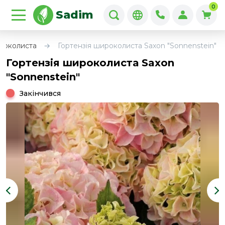
0
Sadim
ироколиста
Гортензія широколиста Saxon "Sonnenstein"
Гортензія широколиста Saxon
"Sonnenstein"
Закінчився