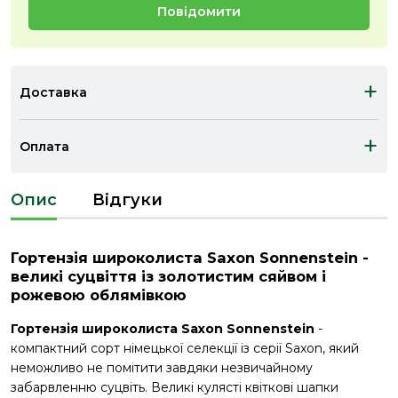
Повідомити
+
Доставка
+
Оплата
Опис
Відгуки
Гортензія широколиста Saxon Sonnenstein -
великі суцвіття із золотистим сяйвом і
рожевою облямівкою
Гортензія широколиста Saxon Sonnenstein
-
компактний сорт німецької селекції із серії Saxon, який
неможливо не помітити завдяки незвичайному
забарвленню суцвіть. Великі кулясті квіткові шапки