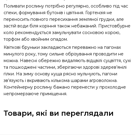
Поливати рослину потрібно регулярно, особливо під час
спеки, формування бутонів і цвітіння. Гортензія не
переносить повного пересихання земляної грудки, але
застій води біля коріння також небажаний. Пристовбурне
коло рекомендується замульчувати сосновою корою,
торфом або хвойним опадом.
Квіткові бруньки закладаються переважно на пагонах
минулого року, тому сильне обрізування проводити не
можна. Навесні обережно видаляють відцвілі суцвіття, сухі
та пошкоджені частини, зберігаючи здорові здерев’янілі
гілки. На зиму основу куща рясно мульчують, пагони
зв’язують і вкривають кількома шарами агроволокна.
Контейнерну рослину бажано перенести у прохолодне
непромерзаюче приміщення.
Товари, які ви переглядали