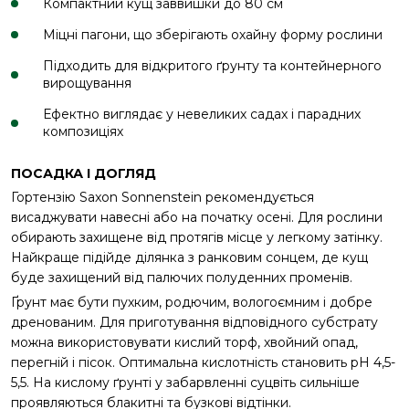
Компактний кущ заввишки до 80 см
Міцні пагони, що зберігають охайну форму рослини
Підходить для відкритого ґрунту та контейнерного
вирощування
Ефектно виглядає у невеликих садах і парадних
композиціях
ПОСАДКА І ДОГЛЯД
Гортензію Saxon Sonnenstein рекомендується
висаджувати навесні або на початку осені. Для рослини
обирають захищене від протягів місце у легкому затінку.
Найкраще підійде ділянка з ранковим сонцем, де кущ
буде захищений від палючих полуденних променів.
Ґрунт має бути пухким, родючим, вологоємним і добре
дренованим. Для приготування відповідного субстрату
можна використовувати кислий торф, хвойний опад,
перегній і пісок. Оптимальна кислотність становить pH 4,5-
5,5. На кислому ґрунті у забарвленні суцвіть сильніше
проявляються блакитні та бузкові відтінки.