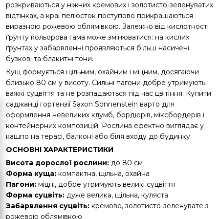
розкриваються у ніжних кремових і золотисто-зеленуватих
відтінках, а краї пелюсток поступово прикрашаються
виразною рожевою облямівкою. Залежно від кислотності
ґрунту кольорова гама може змінюватися: на кислих
ґрунтах у забарвленні проявляються більш насичені
бузкові та блакитні тони.
Кущ формується щільним, охайним і міцним, досягаючи
близько 80 см у висоту. Сильні пагони добре утримують
важкі суцвіття та не розпадаються під час цвітіння. Купити
саджанці гортензії Saxon Sonnenstein варто для
оформлення невеликих клумб, бордюрів, міксбордерів і
контейнерних композицій. Рослина ефектно виглядає у
кашпо на терасі, балконі або біля входу до будинку.
ОСНОВНІ ХАРАКТЕРИСТИКИ
Висота дорослої рослини:
до 80 см
Форма куща:
компактна, щільна, охайна
Пагони:
міцні, добре утримують великі суцвіття
Форма суцвіть:
дуже велика, щільна, куляста
Забарвлення суцвіть:
кремове, золотисто-зеленувате з
рожевою облямівкою