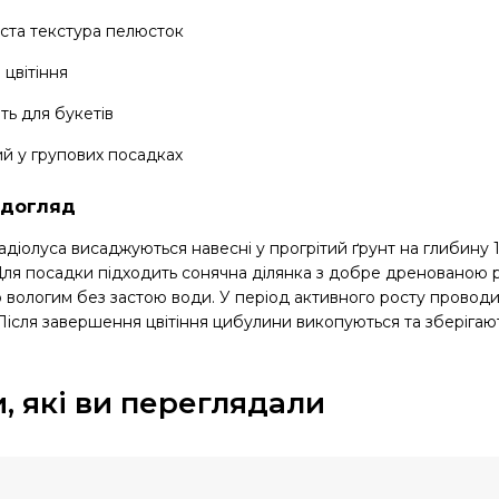
ста текстура пелюсток
 цвітіння
ть для букетів
й у групових посадках
 догляд
діолуса висаджуються навесні у прогрітий ґрунт на глибину 10
Для посадки підходить сонячна ділянка з добре дренованою р
 вологим без застою води. У період активного росту провод
ісля завершення цвітіння цибулини викопуються та зберігаю
, які ви переглядали