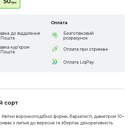
50
грн
Оплата
авка до відділення
Безготівковий
аПошта
розрахунок
авка кур'єром
Оплата при отримані
аПошта
Оплата LiqPay
й сорт
 Квітки воронкоподібної форми, бархатисті, діаметром 10–
риває з липня до вересня та зберігає декоративність