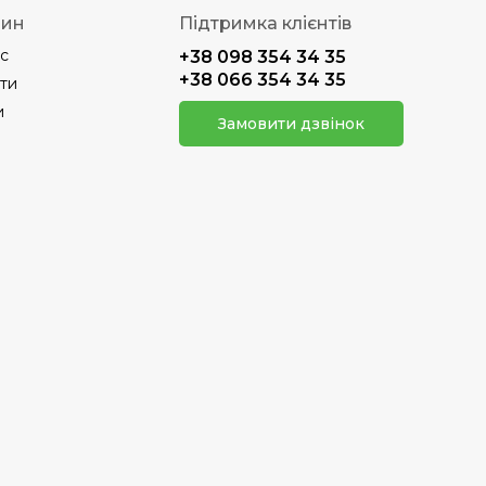
зин
Підтримка клієнтів
с
+38 098 354 34 35
+38 066 354 34 35
ти
и
Замовити дзвінок