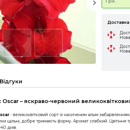
1 рік
Доставка
Дост
Нов
Дост
Нов
Відгуки
с Oscar – яскраво-червоний великоквіткови
scar
- великоквітковий сорт із насиченим алым забарвленням.
тки щільні, добре тримають форму. Аромат слабкий. Цвітіння т
40 днів.