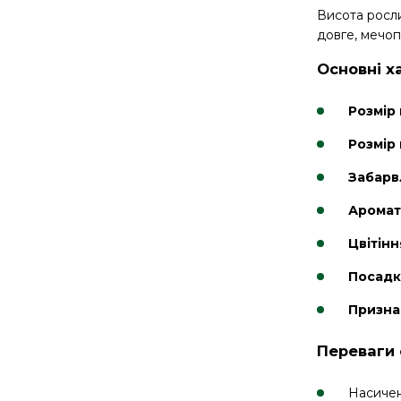
Висота росли
довге, мечоп
Основні х
Розмір
Розмір 
Забарв
Аромат
Цвітінн
Посадк
Призна
Переваги 
Насичен