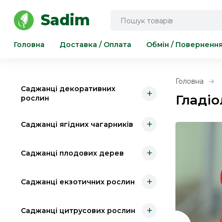
Інструмент для саду та городу
Sadim
Головна
Доставка / Оплата
Обмін / Поверненн
Головна
Саджанці декоративних
+
Гладіо
рослин
+
Саджанці ягідних чагарників
+
Саджанці плодових дерев
+
Саджанці екзотичних рослин
+
Саджанці цитрусових рослин