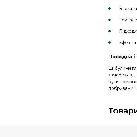
Бархати
Тривале
Підходи
Ефектни
Посадка і
Цибулини гла
заморозків. 
бути помірно
добривами. П
Товари