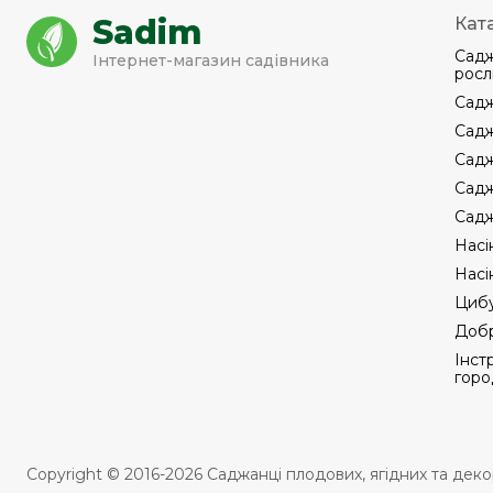
Sadim
Кат
Садж
Інтернет-магазин садівника
росл
Садж
Садж
Садж
Садж
Садж
Насі
Насі
Цибу
Добр
Інст
горо
Copyright © 2016-2026 Саджанці плодових, ягідних та дек