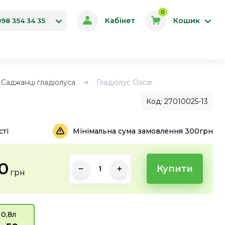
0
Кабінет
Кошик
098 354 34 35
Саджанці гладіолуса
Гладіолус Oscar
Код: 27010025-13
сті
Мінімальна сума замовлення 300грн
0
Купити
грн
0,8л