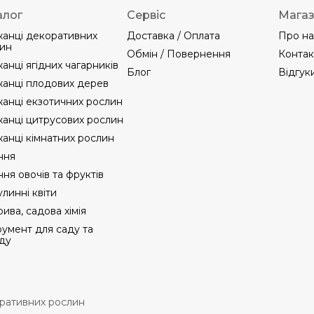
алог
Сервіс
Мага
анці декоративних
Доставка / Оплата
Про на
ин
Обмін / Повернення
Контак
анці ягідних чагарників
Блог
Відгук
анці плодових дерев
анці екзотичних рослин
анці цитрусових рослин
анці кімнатних рослин
ння
ння овочів та фруктів
линні квіти
ива, садова хімія
румент для саду та
ду
оративних рослин