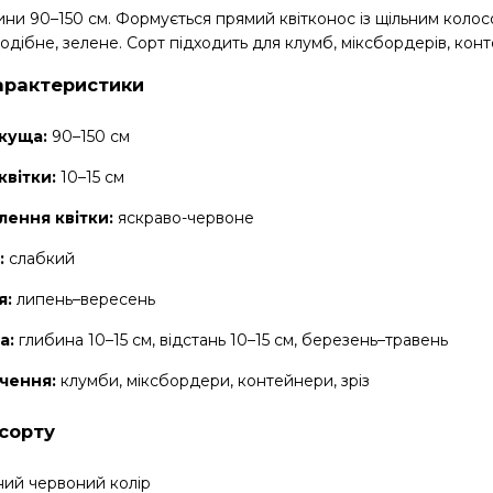
ни 90–150 см. Формується прямий квітконос із щільним колос
одібне, зелене. Сорт підходить для клумб, міксбордерів, кон
арактеристики
 куща:
90–150 см
квітки:
10–15 см
лення квітки:
яскраво-червоне
:
слабкий
я:
липень–вересень
а:
глибина 10–15 см, відстань 10–15 см, березень–травень
чення:
клумби, міксбордери, контейнери, зріз
сорту
ий червоний колір