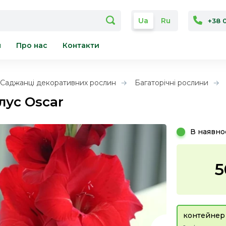
Ua
Ru
+38 
я
Про нас
Контакти
Саджанці декоративних рослин
Багаторічні рослини
лус Oscar
В наявно
5
контейнер 