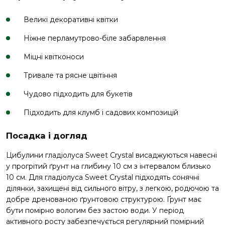
Великі декоративні квітки
Ніжне перламутрово-біле забарвлення
Міцні квітконоси
Тривале та рясне цвітіння
Чудово підходить для букетів
Підходить для клумб і садових композицій
Посадка і догляд
Цибулини гладіолуса Sweet Crystal висаджуються навесні
у прогрітий ґрунт на глибину 10 см з інтервалом близько
10 см. Для гладіолуса Sweet Crystal підходять сонячні
ділянки, захищені від сильного вітру, з легкою, родючою та
добре дренованою ґрунтовою структурою. Ґрунт має
бути помірно вологим без застою води. У період
активного росту забезпечується регулярний помірний