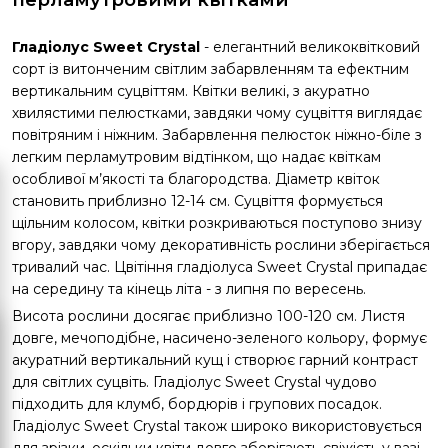
Гладіолус Sweet Crystal
- елегантний великоквітковий
сорт із витонченим світлим забарвленням та ефектним
вертикальним суцвіттям. Квітки великі, з акуратно
хвилястими пелюстками, завдяки чому суцвіття виглядає
повітряним і ніжним. Забарвлення пелюсток ніжно-біле з
легким перламутровим відтінком, що надає квіткам
особливої м’якості та благородства. Діаметр квіток
становить приблизно 12-14 см. Суцвіття формується
щільним колосом, квітки розкриваються поступово знизу
вгору, завдяки чому декоративність рослини зберігається
тривалий час. Цвітіння гладіолуса Sweet Crystal припадає
на середину та кінець літа - з липня по вересень.
Висота рослини досягає приблизно 100-120 см. Листя
довге, мечоподібне, насичено-зеленого кольору, формує
акуратний вертикальний кущ і створює гарний контраст
для світлих суцвіть. Гладіолус Sweet Crystal чудово
підходить для клумб, бордюрів і групових посадок.
Гладіолус Sweet Crystal також широко використовується
для зрізки, оскільки квіти довго зберігають свіжість у вазі