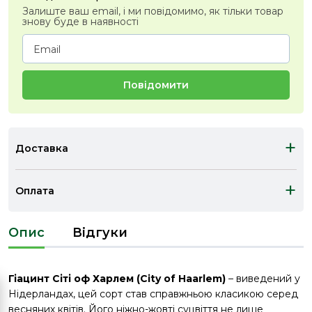
Залиште ваш email, і ми повідомимо, як тільки товар
знову буде в наявності
Повідомити
+
Доставка
+
Оплата
Опис
Відгуки
Гіацинт Сіті оф Харлем (City of Haarlem)
– виведений у
Нідерландах, цей сорт став справжньою класикою серед
весняних квітів. Його ніжно-жовті суцвіття не лише