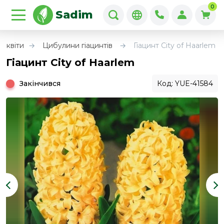
0
Sadim
і квіти
Цибулини гіацинтів
Гіацинт City of Haarlem
Гіацинт City of Haarlem
Закінчився
Код: YUE-41584