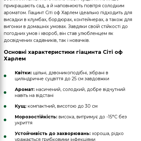
прикрашають сад, а й наповнюють повітря солодким
ароматом. Гіацинт Сіті оф Харлем ідеально підходить для
висадки в клумбах, бордюрах, контейнерах, а також для
вигонки в домашніх умовах. Завдяки своїй стійкості до
погодних умов і хвороб, він став улюбленцем як
досвідчених садівників, так і новачків.
Основні характеристики гіацинта Сіті оф
Харлем
Квітки:
щільні, дзвоникоподібні, зібрані в
циліндричне суцвіття до 25 см завдовжки
Аромат:
насичений, солодкий, добре відчутний
навіть на відстані
Кущ:
компактний, висотою до 30 см
Морозостійкість:
висока, витримує до -15°C без
укриття
Устойчивість до захворювань:
хороша, рідко
уражається грибковими інфекціями