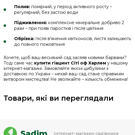
Полив:
помірний, у період активного росту –
регулярний, без застою води
Підживлення:
комплексне мінеральне добриво 2
рази – при появі паростків і після цвітіння
Обрізка:
після в’янення квітконосів, листя залишають
до повного пожовтіння
Хочете, щоб ваш весняний сад засяяв новими барвами?
Тоді саме час
купити гіацинт Сіті оф Харлем
у нашому
інтернет-магазині. Замовляйте якісні цибулини з
доставкою по Україні – нехай ваш сад стане справжнім
витвором мистецтва! Не зволікайте – кількість обмежена!
Товари, які ви переглядали
Sadim
Інтернет-магазин садівника