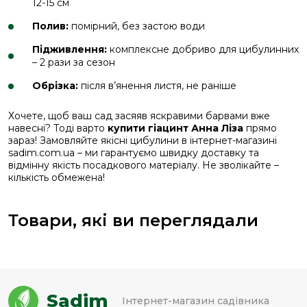
12-15 см
Полив:
помірний, без застою води
Підживлення:
комплексне добриво для цибулинних
– 2 рази за сезон
Обрізка:
після в’янення листя, не раніше
Хочете, щоб ваш сад засяяв яскравими барвами вже
навесні? Тоді варто
купити гіацинт Анна Ліза
прямо
зараз! Замовляйте якісні цибулини в інтернет-магазині
sadim.com.ua – ми гарантуємо швидку доставку та
відмінну якість посадкового матеріалу. Не зволікайте –
кількість обмежена!
Товари, які ви переглядали
Sadim
Інтернет-магазин садівника