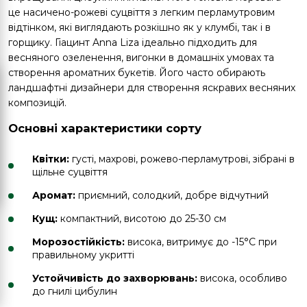
це насичено-рожеві суцвіття з легким перламутровим
відтінком, які виглядають розкішно як у клумбі, так і в
горщику. Гіацинт Anna Liza ідеально підходить для
весняного озеленення, вигонки в домашніх умовах та
створення ароматних букетів. Його часто обирають
ландшафтні дизайнери для створення яскравих весняних
композицій.
Основні характеристики сорту
Квітки:
густі, махрові, рожево-перламутрові, зібрані в
щільне суцвіття
Аромат:
приємний, солодкий, добре відчутний
Кущ:
компактний, висотою до 25-30 см
Морозостійкість:
висока, витримує до -15°C при
правильному укритті
Устойчивість до захворювань:
висока, особливо
до гнилі цибулин