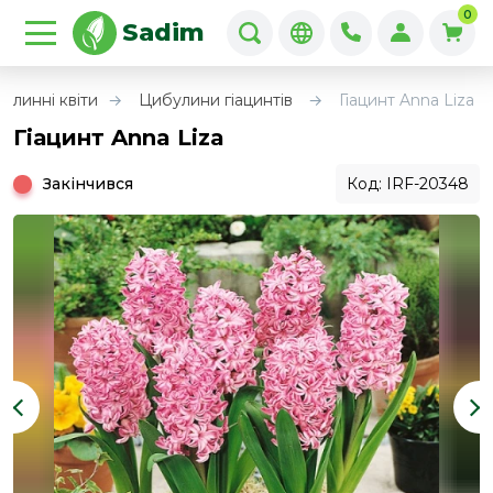
0
Sadim
улинні квіти
Цибулини гіацинтів
Гіацинт Anna Liza
Гіацинт Anna Liza
Закінчився
Код: IRF-20348