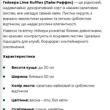
Гейхера
Lime Ruffles (Лайм Раффлс)
— це рідкісний,
надзвичайно декоративний сорт із ніжним салатовим
листям, яке нагадує свіжий лайм. Листки округлі, з
виразно хвилястими краями та легким сріблястим
відтінком, що надає рослині елегантності.
Навесні та влітку гейхера розквітає білими дзвіночками,
які красиво контрастують із яскравим листям. Ідеально
підходить для клумб, бордюрів і контейнерного
озеленення.
Характеристики
Висота куща:
до 30 см
Ширина:
близько 50 см
Колір листя:
салатово-лаймовий із сріблястим
відтінком
Цвітіння:
весна – літо, білі квіти
Освітлення:
сонце, напівтінь