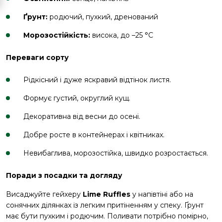
Ґрунт:
родючий, пухкий, дренований
Морозостійкість:
висока, до –25 °C
Переваги сорту
Рідкісний і дуже яскравий відтінок листя.
Формує густий, округлий кущ.
Декоративна від весни до осені.
Добре росте в контейнерах і квітниках.
Невибаглива, морозостійка, швидко розростається.
Поради з посадки та догляду
Висаджуйте гейхеру
Lime Ruffles
у напівтіні або на
сонячних ділянках із легким притіненням у спеку. Ґрунт
має бути пухким і родючим. Поливати потрібно помірно,