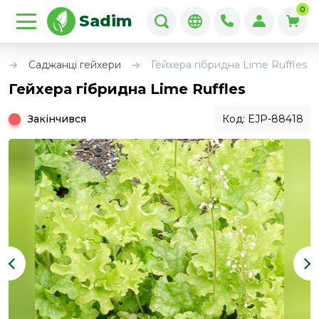
0
Sadim
и
Саджанці гейхери
Гейхера гібридна Lime Ruffles
Гейхера гібридна Lime Ruffles
Закінчився
Код: EJP-88418