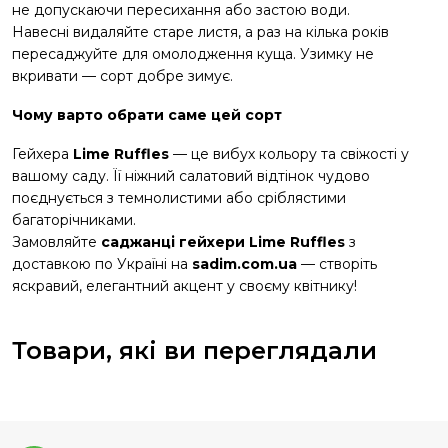
не допускаючи пересихання або застою води.
Навесні видаляйте старе листя, а раз на кілька років
пересаджуйте для омолодження куща. Узимку не
вкривати — сорт добре зимує.
Чому варто обрати саме цей сорт
Гейхера
Lime Ruffles
— це вибух кольору та свіжості у
вашому саду. Її ніжний салатовий відтінок чудово
поєднується з темнолистими або сріблястими
багаторічниками.
Замовляйте
саджанці гейхери Lime Ruffles
з
доставкою по Україні на
sadim.com.ua
— створіть
яскравий, елегантний акцент у своєму квітнику!
Товари, які ви переглядали