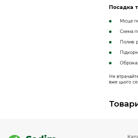
Посадка т
Місце по
Схема п
Полив: 
Підкорм
Обрізка
Не втрачайте
вже цього се
Товари
Кат