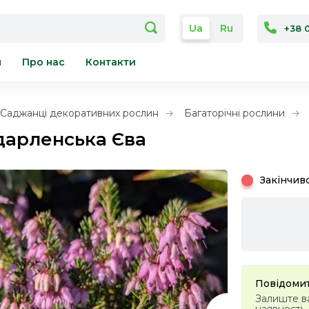
Ua
Ru
+38 
я
Про нас
Контакти
Саджанці декоративних рослин
Багаторічні рослини
дарленська Єва
Закінчив
Повідомит
Залиште ва