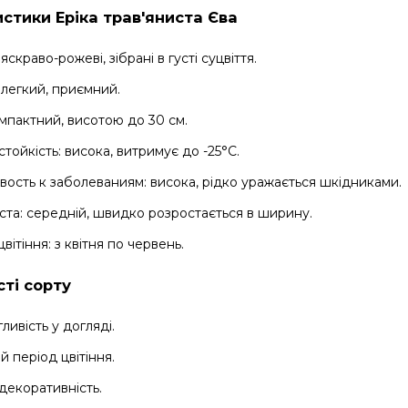
стики Еріка трав'яниста Єва
яскраво-рожеві, зібрані в густі суцвіття.
 легкий, приємний.
омпактний, висотою до 30 см.
тойкість: висока, витримує до -25°C.
вость к заболеваниям: висока, рідко уражається шкідниками.
ста: середній, швидко розростається в ширину.
вітіння: з квітня по червень.
ті сорту
ливість у догляді.
й період цвітіння.
декоративність.