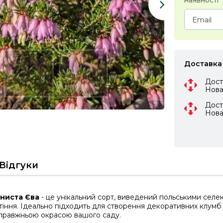
наявності
Доставка
Дост
Нов
Дост
Нов
Відгуки
яниста Єва
- це унікальний сорт, виведений польськими селек
тіння. Ідеально підходить для створення декоративних клумб т
справжньою окрасою вашого саду.