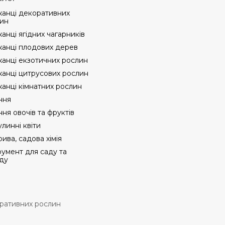
анці декоративних
ин
анці ягідних чагарників
анці плодових дерев
анці екзотичних рослин
анці цитрусових рослин
анці кімнатних рослин
ння
ння овочів та фруктів
линні квіти
ива, садова хімія
румент для саду та
ду
оративних рослин