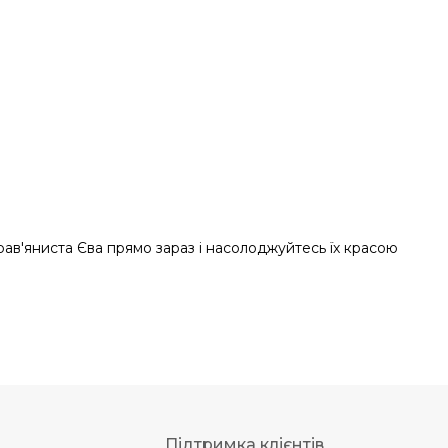
рав'яниста Єва прямо зараз і насолоджуйтесь їх красою
Підтримка клієнтів