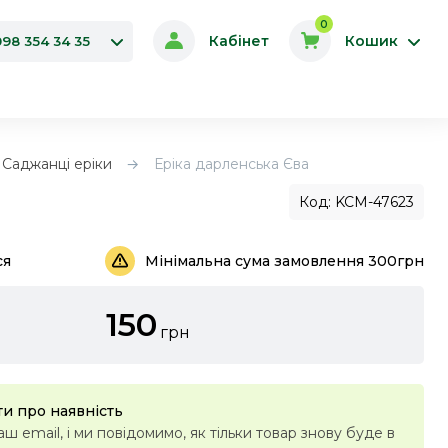
0
Кабінет
Кошик
098 354 34 35
Саджанці еріки
Еріка дарленська Єва
Код: KCM-47623
ся
Мінімальна сума замовлення 300грн
150
грн
и про наявність
ш email, і ми повідомимо, як тільки товар знову буде в