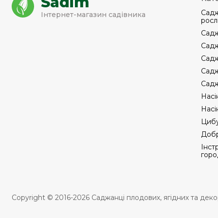
Sadim
Садж
Інтернет-магазин садівника
росл
Садж
Садж
Садж
Садж
Садж
Насі
Насі
Цибу
Добр
Інст
горо
Copyright © 2016-2026 Саджанці плодових, ягідних та дек