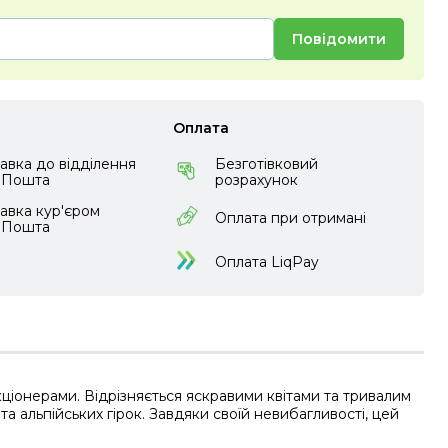
Повідомити
Оплата
авка до відділення
Безготівковий
аПошта
розрахунок
авка кур'єром
Оплата при отримані
аПошта
Оплата LiqPay
ціонерами. Відрізняється яскравими квітами та тривалим
а альпійських гірок. Завдяки своїй невибагливості, цей