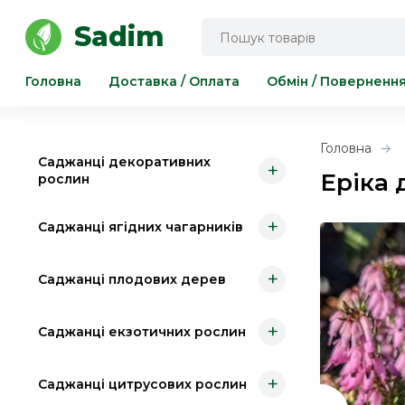
Інструмент для саду та городу
Sadim
Головна
Доставка / Оплата
Обмін / Поверненн
Головна
Саджанці декоративних
+
Еріка 
рослин
+
Саджанці ягідних чагарників
+
Саджанці плодових дерев
+
Саджанці екзотичних рослин
+
Саджанці цитрусових рослин