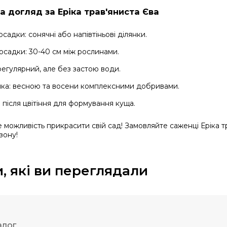
а догляд за Еріка трав'яниста Єва
садки: сонячні або напівтіньові ділянки.
осадки: 30-40 см між рослинами.
регулярний, але без застою води.
ка: весною та восени комплексними добривами.
: після цвітіння для формування куща.
 можливість прикрасити свій сад! Замовляйте саженці Еріка т
зону!
, які ви переглядали
алог