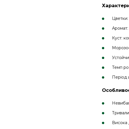
Характери
Цветки: 
Аромат:
Куст: к
Морозос
Устойчи
Темп ро
Період ц
Особливос
Невибаг
Тривали
Висока 