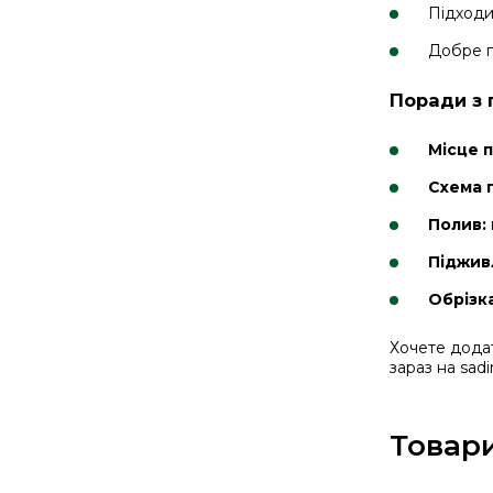
Підходи
Добре п
Поради з 
Місце 
Схема 
Полив:
Піджив
Обрізка
Хочете додат
зараз на sad
Товари