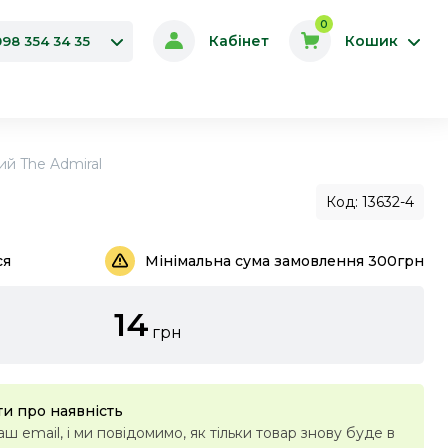
0
Кабінет
Кошик
098 354 34 35
й The Admiral
Код: 13632-4
ся
Мінімальна сума замовлення 300грн
14
грн
и про наявність
ш email, і ми повідомимо, як тільки товар знову буде в