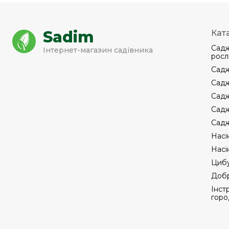
Sadim
Кат
Садж
Інтернет-магазин садівника
росл
Садж
Садж
Садж
Садж
Садж
Насі
Насі
Цибу
Добр
Інст
горо