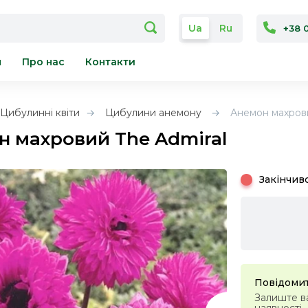
Ua
Ru
+38 
я
Про нас
Контакти
Цибулинні квіти
Цибулини анемону
Анемон махрови
н махровий The Admiral
Закінчив
Повідомит
Залиште ва