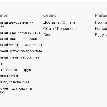
алог
Сервіс
Мага
анці декоративних
Доставка / Оплата
Про на
ин
Обмін / Повернення
Контак
анці ягідних чагарників
Блог
Відгук
анці плодових дерев
анці екзотичних рослин
анці цитрусових рослин
анці кімнатних рослин
ння
ння овочів та фруктів
линні квіти
ива, садова хімія
румент для саду та
ду