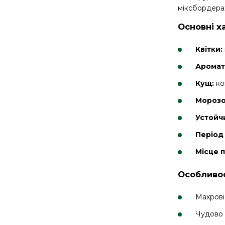
міксбордера
Основні х
Квітки:
Аромат
Кущ:
ко
Морозо
Устойч
Період 
Місце 
Особливос
Махрові
Чудово в