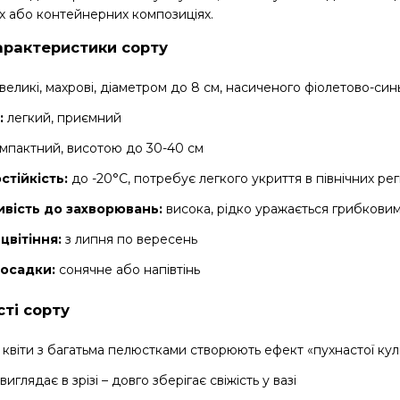
х або контейнерних композиціях.
арактеристики сорту
великі, махрові, діаметром до 8 см, насиченого фіолетово-син
:
легкий, приємний
мпактний, висотою до 30-40 см
стійкість:
до -20°C, потребує легкого укриття в північних рег
ивість до захворювань:
висока, рідко уражається грибкови
цвітіння:
з липня по вересень
посадки:
сонячне або напівтінь
ті сорту
 квіти з багатьма пелюстками створюють ефект «пухнастої кул
иглядає в зрізі – довго зберігає свіжість у вазі