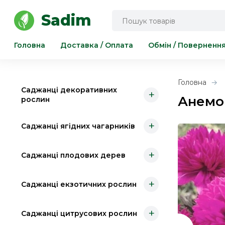
Інструмент для саду та городу
Sadim
Головна
Доставка / Оплата
Обмін / Поверненн
Головна
Саджанці декоративних
+
Анемо
рослин
+
Саджанці ягідних чагарників
+
Саджанці плодових дерев
+
Саджанці екзотичних рослин
+
Саджанці цитрусових рослин