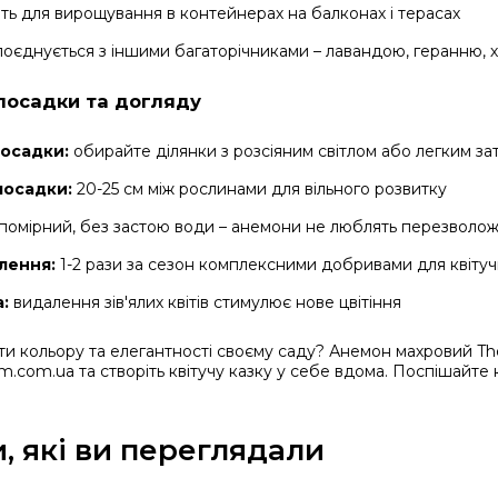
ть для вирощування в контейнерах на балконах і терасах
оєднується з іншими багаторічниками – лавандою, геранню, 
посадки та догляду
посадки:
обирайте ділянки з розсіяним світлом або легким за
посадки:
20-25 см між рослинами для вільного розвитку
помірний, без застою води – анемони не люблять перезволо
лення:
1-2 рази за сезон комплексними добривами для квіту
:
видалення зів'ялих квітів стимулює нове цвітіння
и кольору та елегантності своєму саду? Анемон махровий The
im.com.ua та створіть квітучу казку у себе вдома. Поспішайте к
, які ви переглядали