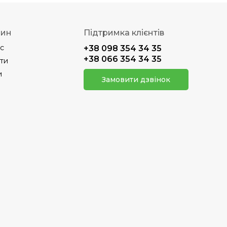
зин
Підтримка клієнтів
с
+38 098 354 34 35
+38 066 354 34 35
ти
и
Замовити дзвінок