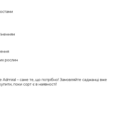
хостами
тіненням
ження
чих рослин
 Admiral – саме те, що потрібно! Замовляйте саджанці вже
упити, поки сорт є в наявності!