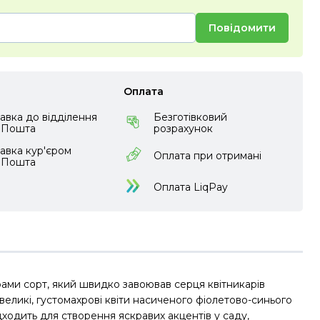
Повідомити
Оплата
авка до відділення
Безготівковий
аПошта
розрахунок
авка кур'єром
Оплата при отримані
аПошта
Оплата LiqPay
ми сорт, який швидко завоював серця квітникарів
 великі, густомахрові квіти насиченого фіолетово-синього
ідходить для створення яскравих акцентів у саду,