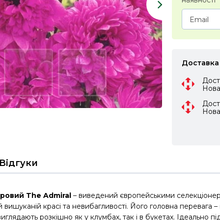
наявності
Доставка
Дост
Нов
Дост
Нов
Відгуки
ровий The Admiral
– виведений європейськими селекціонера
й вишуканій красі та невибагливості. Його головна перевага –
 виглядають розкішно як у клумбах, так і в букетах. Ідеально п