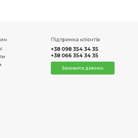
зин
Підтримка клієнтів
с
+38 098 354 34 35
+38 066 354 34 35
ти
и
Замовити дзвінок