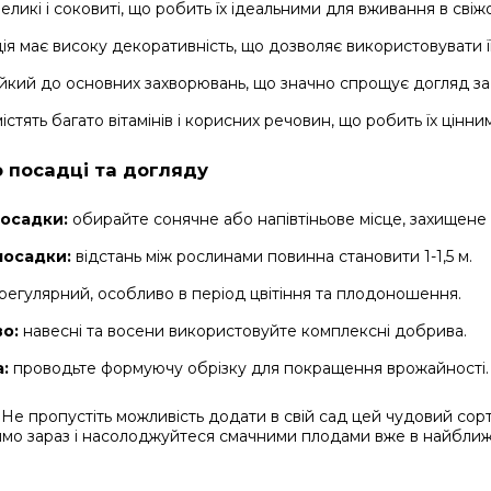
ликі і соковиті, що робить їх ідеальними для вживання в свіж
ія має високу декоративність, що дозволяє використовувати ї
ійкий до основних захворювань, що значно спрощує догляд з
істять багато вітамінів і корисних речовин, що робить їх цінн
 посадці та догляду
посадки:
обирайте сонячне або напівтіньове місце, захищене в
посадки:
відстань між рослинами повинна становити 1-1,5 м.
регулярний, особливо в період цвітіння та плодоношення.
о:
навесні та восени використовуйте комплексні добрива.
:
проводьте формуючу обрізку для покращення врожайності.
Не пропустіть можливість додати в свій сад цей чудовий сорт
ямо зараз і насолоджуйтеся смачними плодами вже в найближ