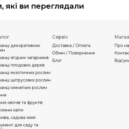
, які ви переглядали
алог
Сервіс
Мага
анці декоративних
Доставка / Оплата
Про на
ин
Обмін / Повернення
Контак
анці ягідних чагарників
Блог
Відгук
анці плодових дерев
анці екзотичних рослин
анці цитрусових рослин
анці кімнатних рослин
ння
ння овочів та фруктів
линні квіти
ива, садова хімія
румент для саду та