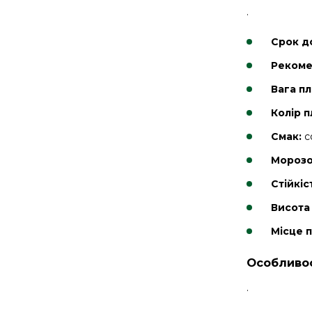
.
Срок д
Рекоме
Вага пл
Колір п
Смак:
с
Морозо
Стійкіс
Висота
Місце 
Особливос
.