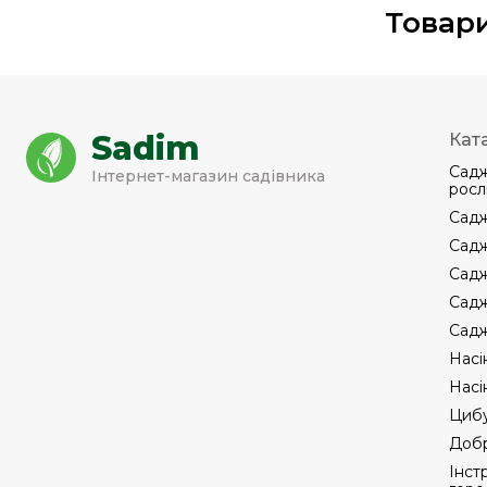
Товари
Sadim
Кат
Садж
Інтернет-магазин садівника
росл
Садж
Садж
Садж
Садж
Садж
Насі
Насі
Цибу
Добр
Інст