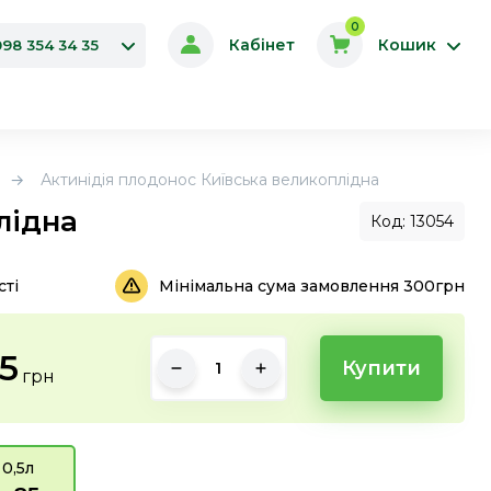
0
Кабінет
Кошик
098 354 34 35
Актинідія плодонос Київська великоплідна
лідна
Код: 13054
сті
Мінімальна сума замовлення 300грн
5
Купити
грн
0,5л