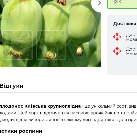
1 рік
Доставка
Дост
Нов
Дост
Нов
Відгуки
плодонос Київська крупноплідна
- це унікальний сорт, вив
одами. Цей сорт відрізняється високою врожайністю та стій
дходить для використання в свіжому вигляді, а також для при
истики рослини