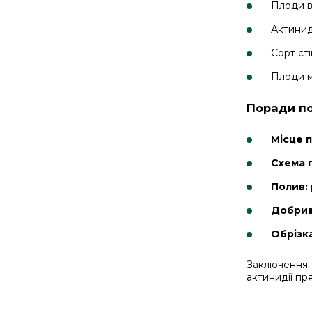
Плоди ве
Актинид
Сорт ст
Плоди м
Поради по
Місце 
Схема 
Полив:
Добрив
Обрізка
Заключення: 
актинидії пр