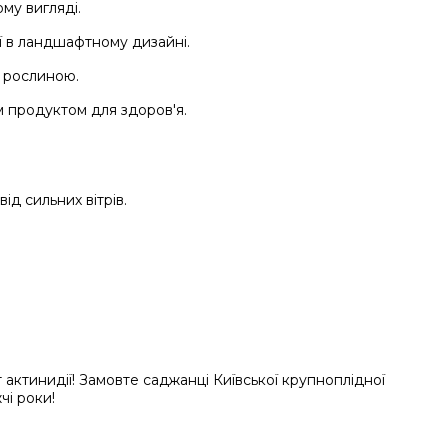
ому вигляді.
ї в ландшафтному дизайні.
а рослиною.
им продуктом для здоров'я.
ід сильних вітрів.
 актинидії! Замовте саджанці Київської крупноплідної
чі роки!