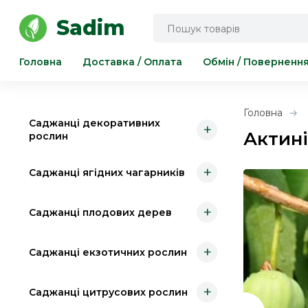
Інструмент для саду та городу
Sadim
Головна
Доставка / Оплата
Обмін / Поверненн
Головна
Саджанці декоративних
+
Актині
рослин
+
Саджанці ягідних чагарників
+
Саджанці плодових дерев
+
Саджанці екзотичних рослин
+
Саджанці цитрусових рослин