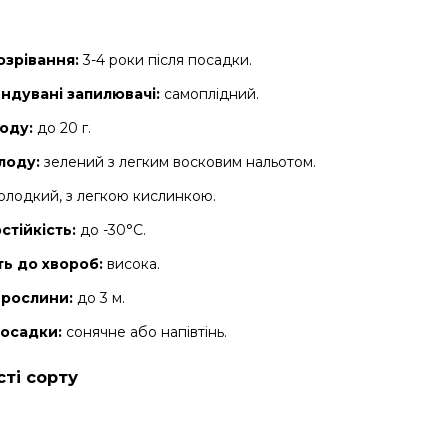
озрівання:
3-4 роки після посадки.
ндувані запилювачі:
самоплідний.
оду:
до 20 г.
лоду:
зелений з легким восковим нальотом.
олодкий, з легкою кислинкою.
стійкість:
до -30°C.
ть до хвороб:
висока.
 рослини:
до 3 м.
посадки:
сонячне або напівтінь.
ті сорту