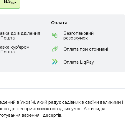
85
грн
Оплата
авка до відділення
Безготівковий
аПошта
розрахунок
авка кур'єром
Оплата при отримані
аПошта
Оплата LiqPay
едений в Україні, який радує садівників своїми великими і
кістю до несприятливих погодних умов. Актинидія
готування варення і десертів.