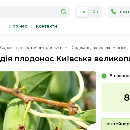
Ua
Ru
+38 
я
Про нас
Контакти
Саджанці екзотичних рослин
Саджанці актинідії (міні ківі)
дія плодонос Київська великоп
В наявно
8
контейнер 