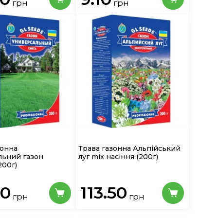
грн
грн
зонна
Трава газонна Альпійський
льний газон
луг mix насіння
(200г)
200г)
30
113.50
грн
грн