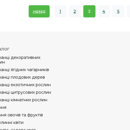
назад
1
2
3
4
5
алог
анці декоративних
ин
анці ягідних чагарників
анці плодових дерев
анці екзотичних рослин
анці цитрусових рослин
анці кімнатних рослин
ння
ння овочів та фруктів
линні квіти
ива, садова хімія