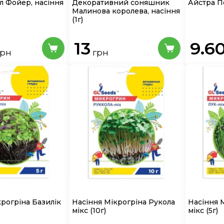
л Фойер, насіння
Декоративний соняшник
Айстра П
Малинова королева, насіння
(1г)
13
9.6
грн
грн
крогріна Базилік
Насіння Мікрогріна Рукола
Насіння 
мікс (10г)
мікс (5г)