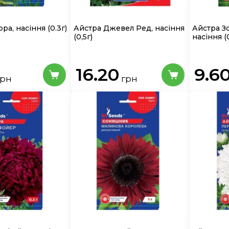
ора, насіння
(0.3г)
Айстра Джевел Ред, насіння
Айстра З
(0,5г)
насіння
(
16.20
9.6
грн
грн