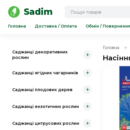
Інструмент для саду та городу
Sadim
Головна
Доставка / Оплата
Обмін / Поверненн
Головна
Саджанці декоративних
+
Насіння
рослин
+
Саджанці ягідних чагарників
+
Саджанці плодових дерев
+
Саджанці екзотичних рослин
+
Саджанці цитрусових рослин