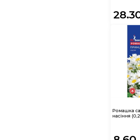
28.3
Ромашка са
насіння
(0,2
8.60