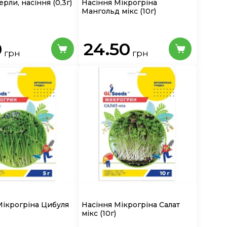
ерли, насіння
(0,3г)
Насіння Мікрогріна
Мангольд мікс (10г)
0
24.50
грн
грн
Мікрогріна Цибуля
Насіння Мікрогріна Салат
мікс (10г)