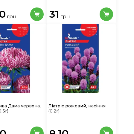
70
31
грн
грн
ива Дама червона,
Ліатріс рожевий, насіння
0,3г)
(0,2г)
40
9.10