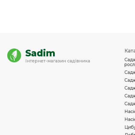
Sadim
Кат
Садж
Інтернет-магазин садівника
росл
Садж
Садж
Садж
Садж
Садж
Насі
Насі
Цибу
Добр