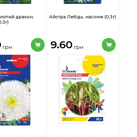
олотий дракон,
Айстра Лебідь, насіння
(0,3г)
0,3г)
0
9.60
грн
грн