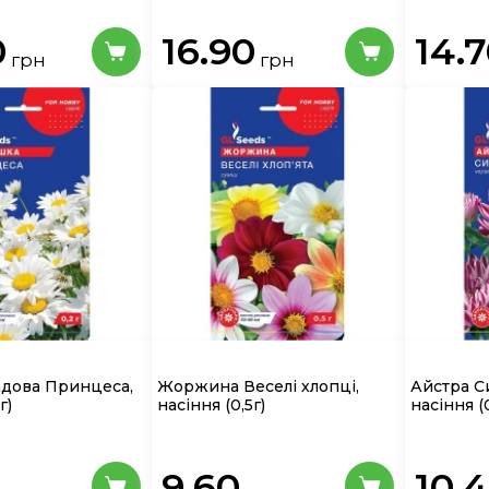
0
16.90
14.
грн
грн
дова Принцеса,
Жоржина Веселі хлопці,
Айстра С
г)
насіння
(0,5г)
насіння
(
9.60
10.