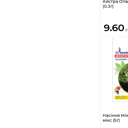
Айстра Опа
(0,3г)
9.60
Насіння Мі
мікс (5г)