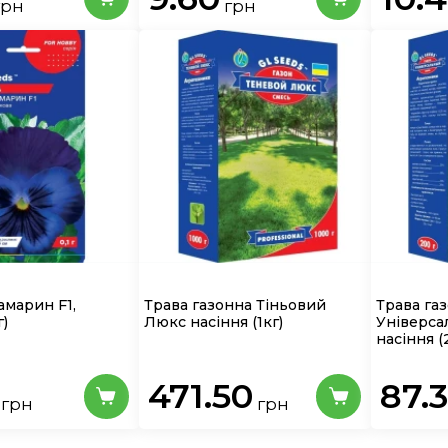
грн
грн
амарин F1,
Трава газонна Тіньовий
Трава га
г)
Люкс насіння
(1кг)
Універса
насіння
(
471.50
87.
грн
грн